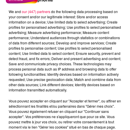
We and
our (447) partners
do the following data processing based on
your consent and/or our legitimate interest: Store and/or access
information on a device; Use limited data to select advertising; Create
profiles for personalised advertising; Use profiles to select personalised
advertising; Measure advertising performance; Measure content
performance; Understand audiences through statistics or combinations
of data from different sources; Develop and improve services; Create
profiles to personalise content; Use profiles to select personalised
content; Use limited data to select content; Ensure security, prevent and
detect fraud, and fix errors; Deliver and present advertising and content;
Save and communicate privacy choices. These technologies may
process personal data such as IP address and browsing data to offer
Flash infos
following functionalities: Identify devices based on information actively
Crédit :
Flash infos
requested; Use precise geolocation data; Match and combine data from
other data sources; Link different devices; Identify devices based on
information transmitted automatically.
podcasts/2022/05/2022-05-13-09-55-
33_20220513_CC.mp3
Vous pouvez accepter en cliquant sur "Accepter et fermer", ou affiner en
sélectionnant les finalités et/ou partenaires dans "Gérer mes choix".
Vous pouvez également refuser en cliquant sur "Continuer sans
accepter". Vos préférences ne s'appliqueront que pour ce site. Vous
pouvez mettre à jour vos choix, ou retirer votre consentement à tout
moment via le lien "Gérer les cookies" situé en bas de chaque page.