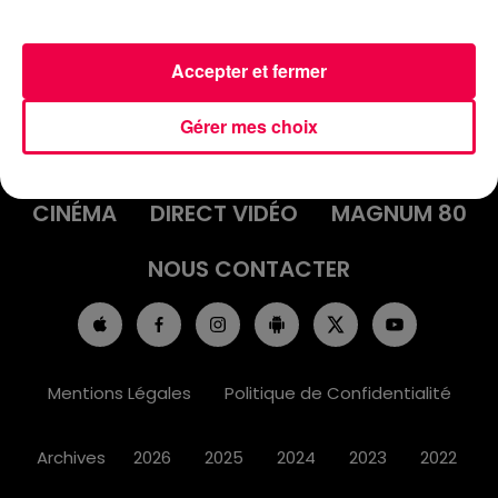
Accepter et fermer
ACCUEIL
INFOS
EMISSIONS
Gérer mes choix
AGENDA
JEUX
PODCASTS
CINÉMA
DIRECT VIDÉO
MAGNUM 80
NOUS CONTACTER
Mentions Légales
Politique de Confidentialité
Archives
2026
2025
2024
2023
2022