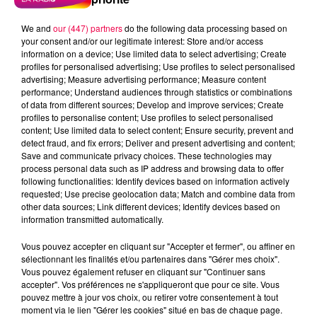
We and
our (447) partners
do the following data processing based on
your consent and/or our legitimate interest: Store and/or access
information on a device; Use limited data to select advertising; Create
profiles for personalised advertising; Use profiles to select personalised
advertising; Measure advertising performance; Measure content
performance; Understand audiences through statistics or combinations
of data from different sources; Develop and improve services; Create
profiles to personalise content; Use profiles to select personalised
content; Use limited data to select content; Ensure security, prevent and
detect fraud, and fix errors; Deliver and present advertising and content;
Save and communicate privacy choices. These technologies may
process personal data such as IP address and browsing data to offer
Flash infos
following functionalities: Identify devices based on information actively
Crédit :
Flash infos
requested; Use precise geolocation data; Match and combine data from
other data sources; Link different devices; Identify devices based on
information transmitted automatically.
podcasts/2022/06/2022-06-24-10-08-
53_20220624_CC.mp3
Vous pouvez accepter en cliquant sur "Accepter et fermer", ou affiner en
sélectionnant les finalités et/ou partenaires dans "Gérer mes choix".
Vous pouvez également refuser en cliquant sur "Continuer sans
accepter". Vos préférences ne s'appliqueront que pour ce site. Vous
pouvez mettre à jour vos choix, ou retirer votre consentement à tout
moment via le lien "Gérer les cookies" situé en bas de chaque page.