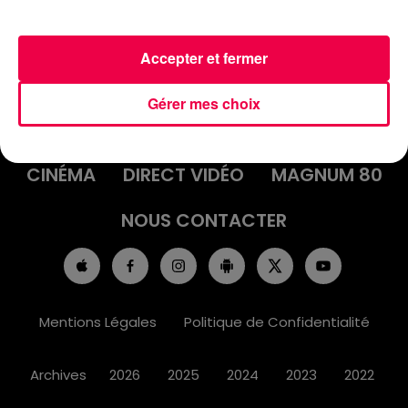
Accepter et fermer
ACCUEIL
INFOS
EMISSIONS
Gérer mes choix
AGENDA
JEUX
PODCASTS
CINÉMA
DIRECT VIDÉO
MAGNUM 80
NOUS CONTACTER
Mentions Légales
Politique de Confidentialité
Archives
2026
2025
2024
2023
2022