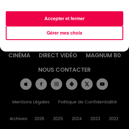
Accepter et fermer
ACCUEIL
INFOS
EMISSIONS
Gérer mes choix
AGENDA
JEUX
PODCASTS
CINÉMA
DIRECT VIDÉO
MAGNUM 80
NOUS CONTACTER
Mentions Légales
Politique de Confidentialité
Archives
2026
2025
2024
2023
2022