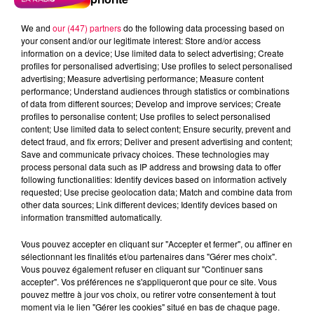
We and
our (447) partners
do the following data processing based on
your consent and/or our legitimate interest: Store and/or access
information on a device; Use limited data to select advertising; Create
profiles for personalised advertising; Use profiles to select personalised
advertising; Measure advertising performance; Measure content
performance; Understand audiences through statistics or combinations
of data from different sources; Develop and improve services; Create
profiles to personalise content; Use profiles to select personalised
content; Use limited data to select content; Ensure security, prevent and
detect fraud, and fix errors; Deliver and present advertising and content;
Save and communicate privacy choices. These technologies may
process personal data such as IP address and browsing data to offer
Flash infos
following functionalities: Identify devices based on information actively
Crédit :
Flash infos
requested; Use precise geolocation data; Match and combine data from
other data sources; Link different devices; Identify devices based on
information transmitted automatically.
podcasts/2022/02/2022-02-04-09-26-
48_20220204_CC.mp3
Vous pouvez accepter en cliquant sur "Accepter et fermer", ou affiner en
sélectionnant les finalités et/ou partenaires dans "Gérer mes choix".
Vous pouvez également refuser en cliquant sur "Continuer sans
accepter". Vos préférences ne s'appliqueront que pour ce site. Vous
pouvez mettre à jour vos choix, ou retirer votre consentement à tout
moment via le lien "Gérer les cookies" situé en bas de chaque page.