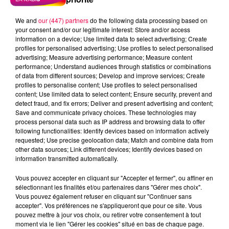
We and
our (447) partners
do the following data processing based on
your consent and/or our legitimate interest: Store and/or access
information on a device; Use limited data to select advertising; Create
profiles for personalised advertising; Use profiles to select personalised
advertising; Measure advertising performance; Measure content
performance; Understand audiences through statistics or combinations
of data from different sources; Develop and improve services; Create
profiles to personalise content; Use profiles to select personalised
content; Use limited data to select content; Ensure security, prevent and
detect fraud, and fix errors; Deliver and present advertising and content;
Save and communicate privacy choices. These technologies may
process personal data such as IP address and browsing data to offer
Flash infos
following functionalities: Identify devices based on information actively
Crédit :
Flash infos
requested; Use precise geolocation data; Match and combine data from
other data sources; Link different devices; Identify devices based on
information transmitted automatically.
podcasts/2022/05/2022-05-06-09-52-
47_20220506_CC.mp3
Vous pouvez accepter en cliquant sur "Accepter et fermer", ou affiner en
sélectionnant les finalités et/ou partenaires dans "Gérer mes choix".
Vous pouvez également refuser en cliquant sur "Continuer sans
accepter". Vos préférences ne s'appliqueront que pour ce site. Vous
pouvez mettre à jour vos choix, ou retirer votre consentement à tout
moment via le lien "Gérer les cookies" situé en bas de chaque page.