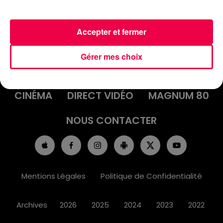
Accepter et fermer
ACCUEIL
INFOS
EMISSIONS
Gérer mes choix
AGENDA
JEUX
PODCASTS
CINÉMA
DIRECT VIDÉO
MAGNUM 80
NOUS CONTACTER
Mentions Légales
Politique de Confidentialité
Archives
2026
2025
2024
2023
2022