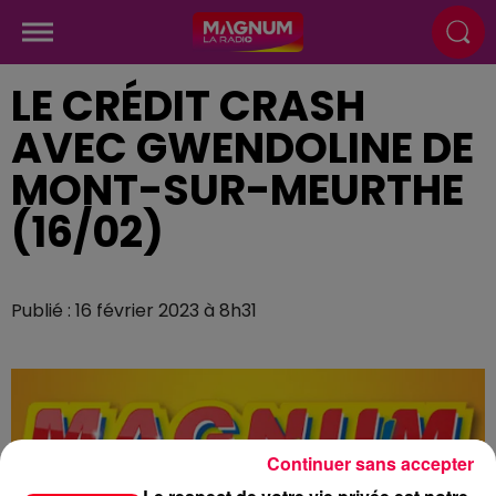
LE CRÉDIT CRASH
AVEC GWENDOLINE DE
MONT-SUR-MEURTHE
(16/02)
Publié : 16 février 2023 à 8h31
Continuer sans accepter