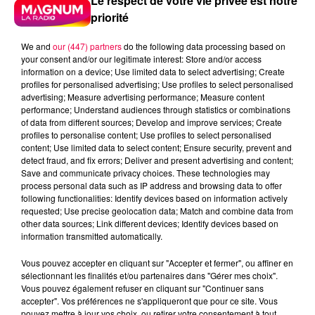
Le respect de votre vie privée est notre
priorité
We and
our (447) partners
do the following data processing based on
your consent and/or our legitimate interest: Store and/or access
information on a device; Use limited data to select advertising; Create
profiles for personalised advertising; Use profiles to select personalised
advertising; Measure advertising performance; Measure content
performance; Understand audiences through statistics or combinations
of data from different sources; Develop and improve services; Create
profiles to personalise content; Use profiles to select personalised
content; Use limited data to select content; Ensure security, prevent and
detect fraud, and fix errors; Deliver and present advertising and content;
Save and communicate privacy choices. These technologies may
process personal data such as IP address and browsing data to offer
following functionalities: Identify devices based on information actively
requested; Use precise geolocation data; Match and combine data from
other data sources; Link different devices; Identify devices based on
Flash infos
information transmitted automatically.
Crédit :
Flash infos
Vous pouvez accepter en cliquant sur "Accepter et fermer", ou affiner en
podcasts/2023/02/20230216-CC.mp3
sélectionnant les finalités et/ou partenaires dans "Gérer mes choix".
Vous pouvez également refuser en cliquant sur "Continuer sans
accepter". Vos préférences ne s'appliqueront que pour ce site. Vous
pouvez mettre à jour vos choix, ou retirer votre consentement à tout