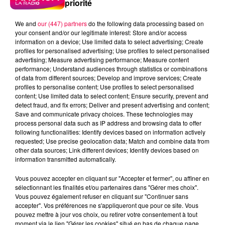
priorité
We and
our (447) partners
do the following data processing based on
your consent and/or our legitimate interest: Store and/or access
information on a device; Use limited data to select advertising; Create
profiles for personalised advertising; Use profiles to select personalised
advertising; Measure advertising performance; Measure content
performance; Understand audiences through statistics or combinations
of data from different sources; Develop and improve services; Create
profiles to personalise content; Use profiles to select personalised
content; Use limited data to select content; Ensure security, prevent and
detect fraud, and fix errors; Deliver and present advertising and content;
Save and communicate privacy choices. These technologies may
process personal data such as IP address and browsing data to offer
following functionalities: Identify devices based on information actively
requested; Use precise geolocation data; Match and combine data from
Flash infos
other data sources; Link different devices; Identify devices based on
Crédit :
Flash infos
information transmitted automatically.
podcasts/2023/06/20230614-CC.mp3
Vous pouvez accepter en cliquant sur "Accepter et fermer", ou affiner en
sélectionnant les finalités et/ou partenaires dans "Gérer mes choix".
Vous pouvez également refuser en cliquant sur "Continuer sans
accepter". Vos préférences ne s'appliqueront que pour ce site. Vous
pouvez mettre à jour vos choix, ou retirer votre consentement à tout
moment via le lien "Gérer les cookies" situé en bas de chaque page.