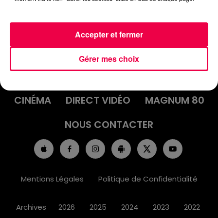
Accepter et fermer
ACCUEIL
INFOS
EMISSIONS
Gérer mes choix
AGENDA
JEUX
PODCASTS
CINÉMA
DIRECT VIDÉO
MAGNUM 80
NOUS CONTACTER
Mentions Légales
Politique de Confidentialité
Archives
2026
2025
2024
2023
2022