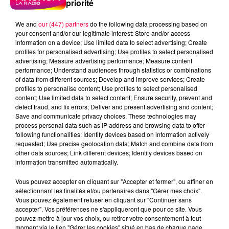
priorité
We and
our (447) partners
do the following data processing based on
your consent and/or our legitimate interest: Store and/or access
information on a device; Use limited data to select advertising; Create
profiles for personalised advertising; Use profiles to select personalised
advertising; Measure advertising performance; Measure content
performance; Understand audiences through statistics or combinations
of data from different sources; Develop and improve services; Create
profiles to personalise content; Use profiles to select personalised
content; Use limited data to select content; Ensure security, prevent and
detect fraud, and fix errors; Deliver and present advertising and content;
Save and communicate privacy choices. These technologies may
process personal data such as IP address and browsing data to offer
following functionalities: Identify devices based on information actively
requested; Use precise geolocation data; Match and combine data from
Flash infos
other data sources; Link different devices; Identify devices based on
Crédit :
Flash infos
information transmitted automatically.
podcasts/2023/05/20230504-CC.mp3
Vous pouvez accepter en cliquant sur "Accepter et fermer", ou affiner en
sélectionnant les finalités et/ou partenaires dans "Gérer mes choix".
Vous pouvez également refuser en cliquant sur "Continuer sans
accepter". Vos préférences ne s'appliqueront que pour ce site. Vous
pouvez mettre à jour vos choix, ou retirer votre consentement à tout
moment via le lien "Gérer les cookies" situé en bas de chaque page.