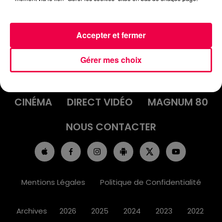
Accepter et fermer
ACCUEIL
INFOS
EMISSIONS
Gérer mes choix
AGENDA
JEUX
PODCASTS
CINÉMA
DIRECT VIDÉO
MAGNUM 80
NOUS CONTACTER
Mentions Légales
Politique de Confidentialité
Archives
2026
2025
2024
2023
2022