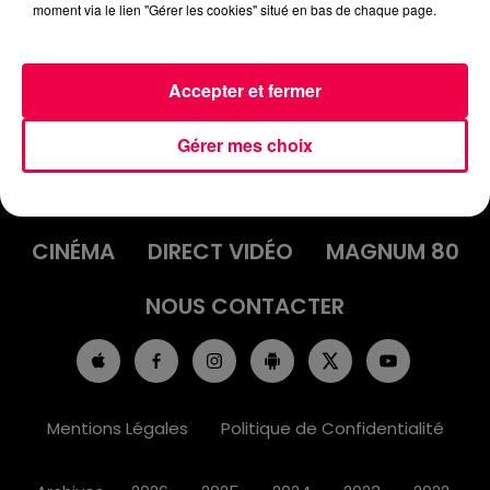
moment via le lien "Gérer les cookies" situé en bas de chaque page.
Accepter et fermer
ACCUEIL
INFOS
EMISSIONS
Gérer mes choix
AGENDA
JEUX
PODCASTS
CINÉMA
DIRECT VIDÉO
MAGNUM 80
NOUS CONTACTER
Mentions Légales
Politique de Confidentialité