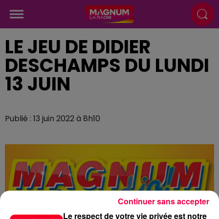
LE JEU DE DIDIER
DESCHAMPS DU LUNDI
13 JUIN
Publié : 13 juin 2022 à 8h10
Continuer sans accepter
Le respect de votre vie privée est notre