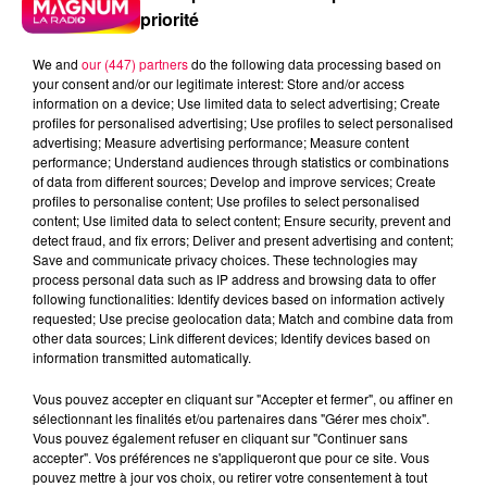
priorité
We and
our (447) partners
do the following data processing based on
your consent and/or our legitimate interest: Store and/or access
information on a device; Use limited data to select advertising; Create
profiles for personalised advertising; Use profiles to select personalised
advertising; Measure advertising performance; Measure content
performance; Understand audiences through statistics or combinations
of data from different sources; Develop and improve services; Create
profiles to personalise content; Use profiles to select personalised
content; Use limited data to select content; Ensure security, prevent and
detect fraud, and fix errors; Deliver and present advertising and content;
Save and communicate privacy choices. These technologies may
process personal data such as IP address and browsing data to offer
following functionalities: Identify devices based on information actively
Flash infos
requested; Use precise geolocation data; Match and combine data from
Crédit :
Flash infos
other data sources; Link different devices; Identify devices based on
information transmitted automatically.
podcasts/2022/06/2022-06-13-10-10-
Vous pouvez accepter en cliquant sur "Accepter et fermer", ou affiner en
03_20220613_LE_JEU_DE_DD.mp3
sélectionnant les finalités et/ou partenaires dans "Gérer mes choix".
Vous pouvez également refuser en cliquant sur "Continuer sans
accepter". Vos préférences ne s'appliqueront que pour ce site. Vous
pouvez mettre à jour vos choix, ou retirer votre consentement à tout