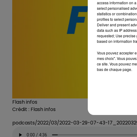
access information on a 
select personalised ad
statistics or combinatio
profiles to select person
Deliver and present adv
data such as IP address 
requested; Use precise g
based on information tra
Vous pouvez accepter en 
mes choix". Vous pouvez
ce site. Vous pouvez met
bas de chaque page.
Flash infos
Crédit :
Flash infos
podcasts/2022/03/2022-03-29-07-43-17_20220