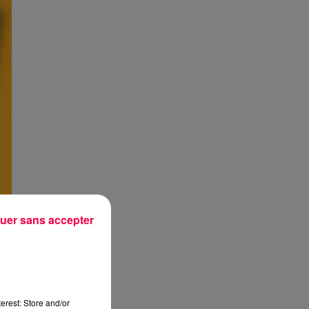
uer sans accepter
erest: Store and/or