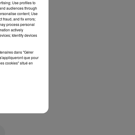
tising; Use profiles to
tand audiences through
personalise content; Use
 fraud, and fix errors;
 may process personal
mation actively
vices; Identify devices
rtenaires dans "Gérer
s'appliqueront que pour
les cookies" situé en