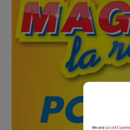
We and
our (447) partn