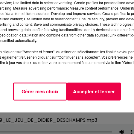
device; Use limited data to select advertising; Create profiles for personalised adver
vertising; Measure advertising performance; Measure content performance; Unders
ns of data from different sources; Develop and improve services; Create profiles to 
alised content; Use limited data to select content; Ensure security, prevent and detect
ertising and content; Save and communicate privacy choices. These technologies
and browsing data to offer following functionalities: Identify devices based on infor
eolocation data; Match and combine data from other data sources; Link different de
nsmitted automatically.
cliquant sur "Accepter et fermer", ou affiner en sélectionnant les finalités et/ou pa
 également refuser en cliquant sur "Continuer sans accepter". Vos préférences ne 
tre à jour vos choix, ou retirer votre consentement à tout moment via le lien "Gérer 
Gérer mes choix
Accepter et fermer
329_LE_JEU_DE_DIDIER_DESCHAMPS.mp3