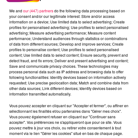
We and
our (447) partners
do the following data processing based on
your consent and/or our legitimate interest: Store and/or access
information on a device; Use limited data to select advertising; Create
profiles for personalised advertising; Use profiles to select personalised
advertising; Measure advertising performance; Measure content
performance; Understand audiences through statistics or combinations
of data from different sources; Develop and improve services; Create
profiles to personalise content; Use profiles to select personalised
content; Use limited data to select content; Ensure security, prevent and
detect fraud, and fix errors; Deliver and present advertising and content;
Save and communicate privacy choices. These technologies may
process personal data such as IP address and browsing data to offer
following functionalities: Identify devices based on information actively
requested; Use precise geolocation data; Match and combine data from
other data sources; Link different devices; Identify devices based on
podcasts/2023/04/Le-Grand-Test-03.04-–-Jerome-
information transmitted automatically.
de-Racecourt-88.mp3
Vous pouvez accepter en cliquant sur "Accepter et fermer", ou affiner en
sélectionnant les finalités et/ou partenaires dans "Gérer mes choix".
Vous pouvez également refuser en cliquant sur "Continuer sans
accepter". Vos préférences ne s'appliqueront que pour ce site. Vous
pouvez mettre à jour vos choix, ou retirer votre consentement à tout
moment via le lien "Gérer les cookies" situé en bas de chaque page.