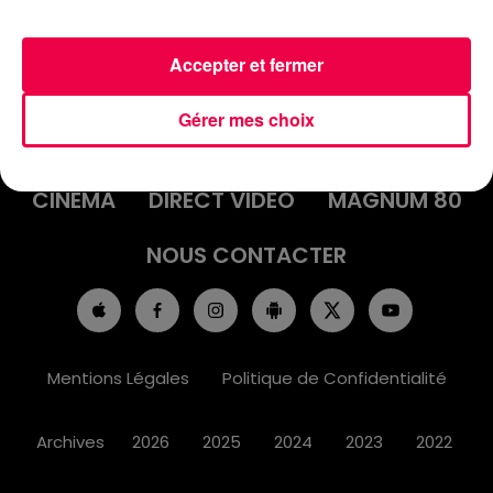
Accepter et fermer
ACCUEIL
INFOS
EMISSIONS
Gérer mes choix
AGENDA
JEUX
PODCASTS
CINÉMA
DIRECT VIDÉO
MAGNUM 80
NOUS CONTACTER
Mentions Légales
Politique de Confidentialité
Archives
2026
2025
2024
2023
2022