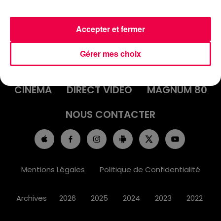
Accepter et fermer
ACCUEIL
INFOS
EMISSIONS
Gérer mes choix
AGENDA
JEUX
PODCASTS
CINÉMA
DIRECT VIDÉO
MAGNUM 80
NOUS CONTACTER
Mentions Légales
Politique de Confidentialité
Archives
2026
2025
2024
2023
2022