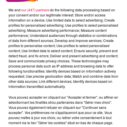
We and
our (447) partners
do the following data processing based on
your consent and/or our legitimate interest: Store and/or access
information on a device; Use limited data to select advertising; Create
profiles for personalised advertising; Use profiles to select personalised
advertising; Measure advertising performance; Measure content
performance; Understand audiences through statistics or combinations
of data from different sources; Develop and improve services; Create
profiles to personalise content; Use profiles to select personalised
content; Use limited data to select content; Ensure security, prevent and
detect fraud, and fix errors; Deliver and present advertising and content;
Save and communicate privacy choices. These technologies may
process personal data such as IP address and browsing data to offer
following functionalities: Identify devices based on information actively
requested; Use precise geolocation data; Match and combine data from
other data sources; Link different devices; Identify devices based on
podcasts/2023/04/Le-Grand-Test-11.04-Jennifer-
information transmitted automatically.
de-Gerardmer-88.mp3
Vous pouvez accepter en cliquant sur "Accepter et fermer", ou affiner en
sélectionnant les finalités et/ou partenaires dans "Gérer mes choix".
Vous pouvez également refuser en cliquant sur "Continuer sans
accepter". Vos préférences ne s'appliqueront que pour ce site. Vous
pouvez mettre à jour vos choix, ou retirer votre consentement à tout
moment via le lien "Gérer les cookies" situé en bas de chaque page.