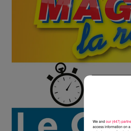
We and
our (447) partn
access information on a 