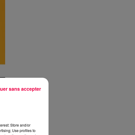
uer sans accepter
erest: Store and/or
tising; Use profiles to