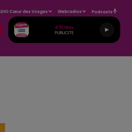
DIO Cœur des Vosges
Webradios
Podcasts
4'31.wav
PUBLICITE