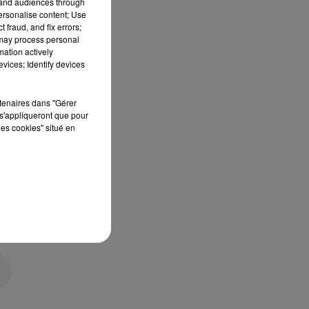
tand audiences through
personalise content; Use
 fraud, and fix errors;
 may process personal
mation actively
vices; Identify devices
rtenaires dans "Gérer
s'appliqueront que pour
les cookies" situé en