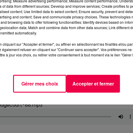
vertising; Measure advertising performance; Measure content performance; Unders
ns of data from different sources; Develop and improve services; Create profiles to 
alised content; Use limited data to select content; Ensure security, prevent and detect
ertising and content; Save and communicate privacy choices. These technologies
and browsing data to offer following functionalities: Identify devices based on infor
eolocation data; Match and combine data from other data sources; Link different de
nsmitted automatically.
cliquant sur "Accepter et fermer", ou affiner en sélectionnant les finalités et/ou pa
 également refuser en cliquant sur "Continuer sans accepter". Vos préférences ne 
tre à jour vos choix, ou retirer votre consentement à tout moment via le lien "Gérer 
Gérer mes choix
Accepter et fermer
Hagecourt-88.mp3