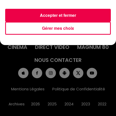
Accepter et fermer
ACCUEIL
INFOS
EMISSIONS
Gérer mes choix
AGENDA
JEUX
PODCASTS
CINÉMA
DIRECT VIDÉO
MAGNUM 80
NOUS CONTACTER
Mentions Légales
Politique de Confidentialité
Archives
2026
2025
2024
2023
2022