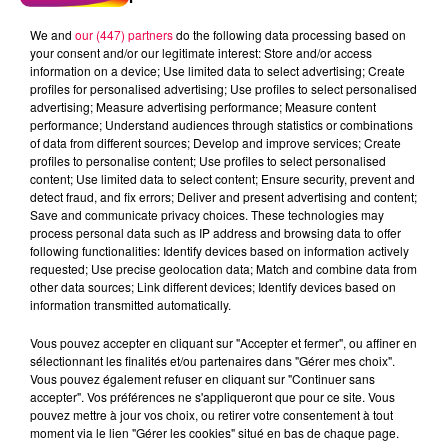
We and
our (447) partners
do the following data processing based on
your consent and/or our legitimate interest: Store and/or access
information on a device; Use limited data to select advertising; Create
profiles for personalised advertising; Use profiles to select personalised
advertising; Measure advertising performance; Measure content
performance; Understand audiences through statistics or combinations
of data from different sources; Develop and improve services; Create
profiles to personalise content; Use profiles to select personalised
content; Use limited data to select content; Ensure security, prevent and
detect fraud, and fix errors; Deliver and present advertising and content;
Save and communicate privacy choices. These technologies may
process personal data such as IP address and browsing data to offer
following functionalities: Identify devices based on information actively
requested; Use precise geolocation data; Match and combine data from
other data sources; Link different devices; Identify devices based on
podcasts/2023/04/Le-Grand-Test-13.04-–-Gurvan-
information transmitted automatically.
dEpinal-88.mp3
Vous pouvez accepter en cliquant sur "Accepter et fermer", ou affiner en
sélectionnant les finalités et/ou partenaires dans "Gérer mes choix".
Vous pouvez également refuser en cliquant sur "Continuer sans
accepter". Vos préférences ne s'appliqueront que pour ce site. Vous
pouvez mettre à jour vos choix, ou retirer votre consentement à tout
moment via le lien "Gérer les cookies" situé en bas de chaque page.