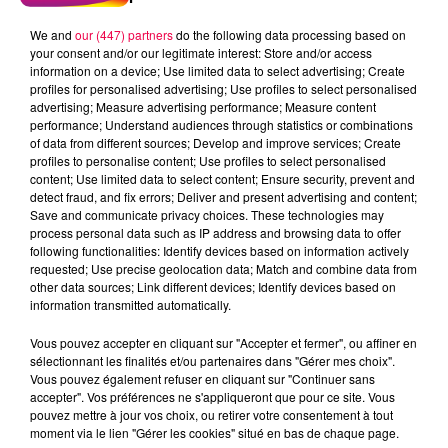
We and
our (447) partners
do the following data processing based on
your consent and/or our legitimate interest: Store and/or access
information on a device; Use limited data to select advertising; Create
profiles for personalised advertising; Use profiles to select personalised
advertising; Measure advertising performance; Measure content
performance; Understand audiences through statistics or combinations
of data from different sources; Develop and improve services; Create
profiles to personalise content; Use profiles to select personalised
content; Use limited data to select content; Ensure security, prevent and
detect fraud, and fix errors; Deliver and present advertising and content;
Save and communicate privacy choices. These technologies may
process personal data such as IP address and browsing data to offer
following functionalities: Identify devices based on information actively
requested; Use precise geolocation data; Match and combine data from
other data sources; Link different devices; Identify devices based on
podcasts/2023/01/Le-Grand-Test-20.01-Marion-de-
information transmitted automatically.
Ramonchamp-88.mp3
Vous pouvez accepter en cliquant sur "Accepter et fermer", ou affiner en
sélectionnant les finalités et/ou partenaires dans "Gérer mes choix".
Vous pouvez également refuser en cliquant sur "Continuer sans
accepter". Vos préférences ne s'appliqueront que pour ce site. Vous
pouvez mettre à jour vos choix, ou retirer votre consentement à tout
moment via le lien "Gérer les cookies" situé en bas de chaque page.