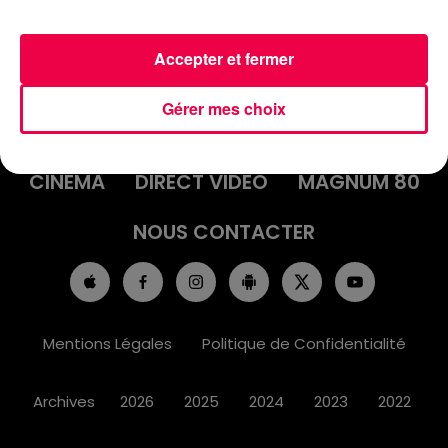
Accepter et fermer
ACCUEIL
INFOS
EMISSIONS
Gérer mes choix
AGENDA
JEUX
PODCASTS
CINÉMA
DIRECT VIDÉO
MAGNUM 80
NOUS CONTACTER
Mentions Légales
Politique de Confidentialité
Archives
2026
2025
2024
2023
2022