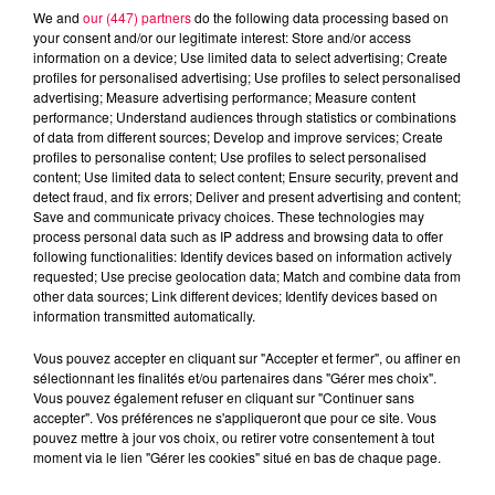
We and
our (447) partners
do the following data processing based on
your consent and/or our legitimate interest: Store and/or access
information on a device; Use limited data to select advertising; Create
profiles for personalised advertising; Use profiles to select personalised
advertising; Measure advertising performance; Measure content
performance; Understand audiences through statistics or combinations
of data from different sources; Develop and improve services; Create
profiles to personalise content; Use profiles to select personalised
content; Use limited data to select content; Ensure security, prevent and
detect fraud, and fix errors; Deliver and present advertising and content;
Save and communicate privacy choices. These technologies may
process personal data such as IP address and browsing data to offer
following functionalities: Identify devices based on information actively
requested; Use precise geolocation data; Match and combine data from
podcasts/2023/03/Le-Grand-Test-20.03-Emilie-de-
other data sources; Link different devices; Identify devices based on
information transmitted automatically.
Golbey-88.mp3
Vous pouvez accepter en cliquant sur "Accepter et fermer", ou affiner en
sélectionnant les finalités et/ou partenaires dans "Gérer mes choix".
Vous pouvez également refuser en cliquant sur "Continuer sans
accepter". Vos préférences ne s'appliqueront que pour ce site. Vous
pouvez mettre à jour vos choix, ou retirer votre consentement à tout
moment via le lien "Gérer les cookies" situé en bas de chaque page.