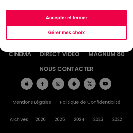
Accepter et fermer
ACCUEIL
INFOS
EMISSIONS
Gérer mes choix
AGENDA
JEUX
PODCASTS
CINÉMA
DIRECT VIDÉO
MAGNUM 80
NOUS CONTACTER
Mentions Légales
Politique de Confidentialité
Archives
2026
2025
2024
2023
2022