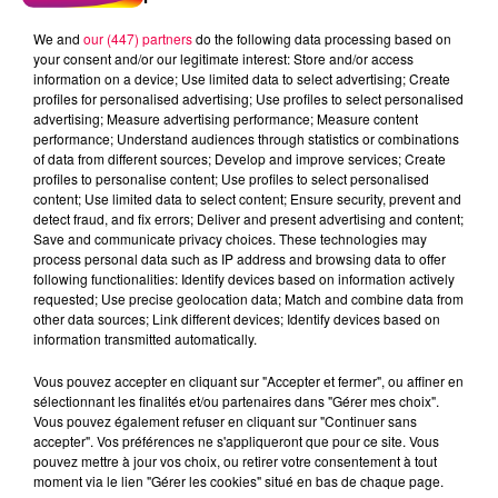
We and
our (447) partners
do the following data processing based on
your consent and/or our legitimate interest: Store and/or access
information on a device; Use limited data to select advertising; Create
profiles for personalised advertising; Use profiles to select personalised
advertising; Measure advertising performance; Measure content
performance; Understand audiences through statistics or combinations
of data from different sources; Develop and improve services; Create
profiles to personalise content; Use profiles to select personalised
content; Use limited data to select content; Ensure security, prevent and
detect fraud, and fix errors; Deliver and present advertising and content;
Save and communicate privacy choices. These technologies may
process personal data such as IP address and browsing data to offer
following functionalities: Identify devices based on information actively
requested; Use precise geolocation data; Match and combine data from
other data sources; Link different devices; Identify devices based on
podcasts/2022/11/Le-Grand-Test-21.11-Catherine-de-
information transmitted automatically.
Baudricourt-88.mp3
Vous pouvez accepter en cliquant sur "Accepter et fermer", ou affiner en
sélectionnant les finalités et/ou partenaires dans "Gérer mes choix".
Vous pouvez également refuser en cliquant sur "Continuer sans
accepter". Vos préférences ne s'appliqueront que pour ce site. Vous
pouvez mettre à jour vos choix, ou retirer votre consentement à tout
moment via le lien "Gérer les cookies" situé en bas de chaque page.