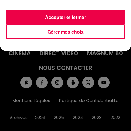
Accepter et fermer
ACCUEIL
INFOS
EMISSIONS
Gérer mes choix
AGENDA
JEUX
PODCASTS
CINÉMA
DIRECT VIDÉO
MAGNUM 80
NOUS CONTACTER
Mentions Légales
Politique de Confidentialité
Archives
2026
2025
2024
2023
2022