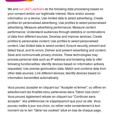
We and
our (447) partners
do the following data processing based on
your consent and/or our legitimate interest: Store and/or access
information on a device; Use limited data to select advertising; Create
profiles for personalised advertising; Use profiles to select personalised
advertising; Measure advertising performance; Measure content
performance; Understand audiences through statistics or combinations
of data from different sources; Develop and improve services; Create
profiles to personalise content; Use profiles to select personalised
content; Use limited data to select content; Ensure security, prevent and
detect fraud, and fix errors; Deliver and present advertising and content;
Save and communicate privacy choices. These technologies may
process personal data such as IP address and browsing data to offer
following functionalities: Identify devices based on information actively
requested; Use precise geolocation data; Match and combine data from
other data sources; Link different devices; Identify devices based on
podcasts/2023/03/Le-Grand-Test-22.03-–-Mathias-
information transmitted automatically.
de-Nancy-88.mp3
Vous pouvez accepter en cliquant sur "Accepter et fermer", ou affiner en
sélectionnant les finalités et/ou partenaires dans "Gérer mes choix".
Vous pouvez également refuser en cliquant sur "Continuer sans
accepter". Vos préférences ne s'appliqueront que pour ce site. Vous
pouvez mettre à jour vos choix, ou retirer votre consentement à tout
moment via le lien "Gérer les cookies" situé en bas de chaque page.