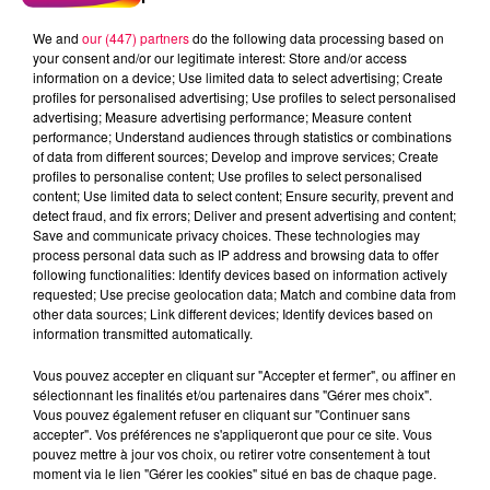
We and
our (447) partners
do the following data processing based on
your consent and/or our legitimate interest: Store and/or access
information on a device; Use limited data to select advertising; Create
profiles for personalised advertising; Use profiles to select personalised
advertising; Measure advertising performance; Measure content
performance; Understand audiences through statistics or combinations
of data from different sources; Develop and improve services; Create
profiles to personalise content; Use profiles to select personalised
content; Use limited data to select content; Ensure security, prevent and
detect fraud, and fix errors; Deliver and present advertising and content;
Save and communicate privacy choices. These technologies may
process personal data such as IP address and browsing data to offer
following functionalities: Identify devices based on information actively
requested; Use precise geolocation data; Match and combine data from
other data sources; Link different devices; Identify devices based on
podcasts/2023/01/Le-Grand-Test-24.01-Isabelle-de-
information transmitted automatically.
St-Die-des-Vosges-88.mp3
Vous pouvez accepter en cliquant sur "Accepter et fermer", ou affiner en
sélectionnant les finalités et/ou partenaires dans "Gérer mes choix".
Vous pouvez également refuser en cliquant sur "Continuer sans
accepter". Vos préférences ne s'appliqueront que pour ce site. Vous
pouvez mettre à jour vos choix, ou retirer votre consentement à tout
moment via le lien "Gérer les cookies" situé en bas de chaque page.