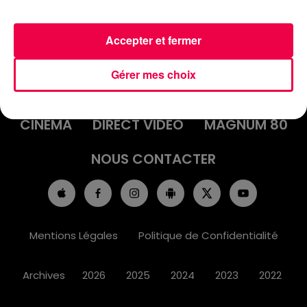
Accepter et fermer
ACCUEIL
INFOS
EMISSIONS
Gérer mes choix
AGENDA
JEUX
PODCASTS
CINÉMA
DIRECT VIDÉO
MAGNUM 80
NOUS CONTACTER
Mentions Légales
Politique de Confidentialité
Archives
2026
2025
2024
2023
2022