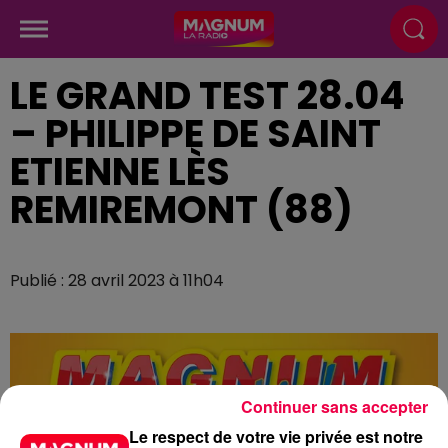
LE GRAND TEST 28.04
– PHILIPPE DE SAINT
ETIENNE LÈS
REMIREMONT (88)
Publié : 28 avril 2023 à 11h04
Continuer sans accepter
Le respect de votre vie privée est notre