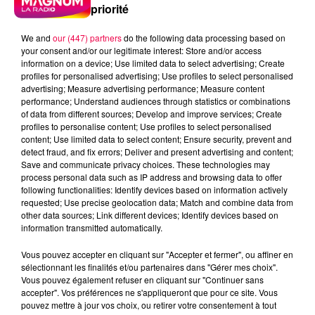
priorité
We and
our (447) partners
do the following data processing based on
your consent and/or our legitimate interest: Store and/or access
information on a device; Use limited data to select advertising; Create
profiles for personalised advertising; Use profiles to select personalised
advertising; Measure advertising performance; Measure content
performance; Understand audiences through statistics or combinations
of data from different sources; Develop and improve services; Create
profiles to personalise content; Use profiles to select personalised
content; Use limited data to select content; Ensure security, prevent and
detect fraud, and fix errors; Deliver and present advertising and content;
Save and communicate privacy choices. These technologies may
process personal data such as IP address and browsing data to offer
following functionalities: Identify devices based on information actively
requested; Use precise geolocation data; Match and combine data from
other data sources; Link different devices; Identify devices based on
information transmitted automatically.
podcasts/2023/04/Le-Grand-Test-28.04-–-Philippe-
Vous pouvez accepter en cliquant sur "Accepter et fermer", ou affiner en
de-Saint-Etienne-Les-Remiremont-88.mp3
sélectionnant les finalités et/ou partenaires dans "Gérer mes choix".
Vous pouvez également refuser en cliquant sur "Continuer sans
accepter". Vos préférences ne s'appliqueront que pour ce site. Vous
pouvez mettre à jour vos choix, ou retirer votre consentement à tout