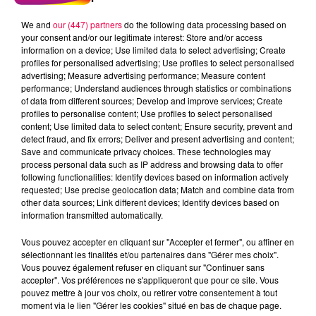
We and
our (447) partners
do the following data processing based on
your consent and/or our legitimate interest: Store and/or access
information on a device; Use limited data to select advertising; Create
profiles for personalised advertising; Use profiles to select personalised
advertising; Measure advertising performance; Measure content
performance; Understand audiences through statistics or combinations
of data from different sources; Develop and improve services; Create
profiles to personalise content; Use profiles to select personalised
content; Use limited data to select content; Ensure security, prevent and
detect fraud, and fix errors; Deliver and present advertising and content;
Save and communicate privacy choices. These technologies may
process personal data such as IP address and browsing data to offer
following functionalities: Identify devices based on information actively
requested; Use precise geolocation data; Match and combine data from
other data sources; Link different devices; Identify devices based on
podcasts/2022/11/Le-Grand-Test-30.11-Jeffrey-
information transmitted automatically.
dAnould-88.mp3
Vous pouvez accepter en cliquant sur "Accepter et fermer", ou affiner en
sélectionnant les finalités et/ou partenaires dans "Gérer mes choix".
Vous pouvez également refuser en cliquant sur "Continuer sans
accepter". Vos préférences ne s'appliqueront que pour ce site. Vous
pouvez mettre à jour vos choix, ou retirer votre consentement à tout
moment via le lien "Gérer les cookies" situé en bas de chaque page.