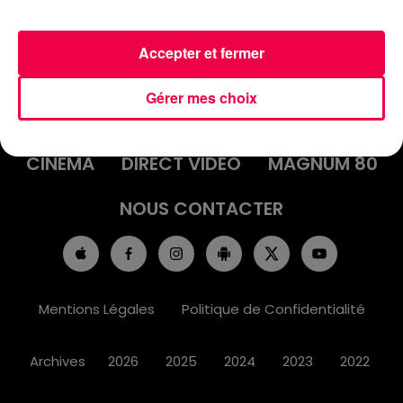
Accepter et fermer
ACCUEIL
INFOS
EMISSIONS
Gérer mes choix
AGENDA
JEUX
PODCASTS
CINÉMA
DIRECT VIDÉO
MAGNUM 80
NOUS CONTACTER
Mentions Légales
Politique de Confidentialité
Archives
2026
2025
2024
2023
2022