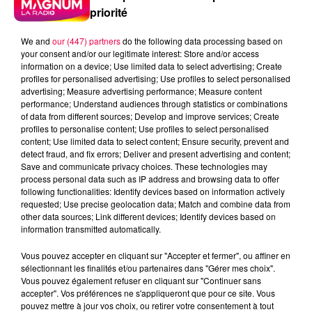
priorité
We and
our (447) partners
do the following data processing based on
your consent and/or our legitimate interest: Store and/or access
information on a device; Use limited data to select advertising; Create
profiles for personalised advertising; Use profiles to select personalised
advertising; Measure advertising performance; Measure content
performance; Understand audiences through statistics or combinations
of data from different sources; Develop and improve services; Create
profiles to personalise content; Use profiles to select personalised
content; Use limited data to select content; Ensure security, prevent and
detect fraud, and fix errors; Deliver and present advertising and content;
Save and communicate privacy choices. These technologies may
process personal data such as IP address and browsing data to offer
following functionalities: Identify devices based on information actively
Flash infos
requested; Use precise geolocation data; Match and combine data from
Crédit :
Flash infos
other data sources; Link different devices; Identify devices based on
information transmitted automatically.
podcasts/2022/03/2022-03-10-16-17-
Vous pouvez accepter en cliquant sur "Accepter et fermer", ou affiner en
11_Le_Money_Code_du_jeudi_10_mars.mp3
sélectionnant les finalités et/ou partenaires dans "Gérer mes choix".
Vous pouvez également refuser en cliquant sur "Continuer sans
accepter". Vos préférences ne s'appliqueront que pour ce site. Vous
pouvez mettre à jour vos choix, ou retirer votre consentement à tout