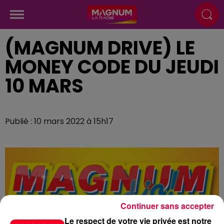
(MAGNUM DRIVE) LE
MONEY CODE DU JEUDI
10 MARS
Publié : 10 mars 2022 à 15h17
Continuer sans accepter
Le respect de votre vie privée est notre