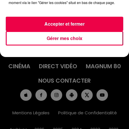
moment via le lien "Gérer les cookies" situé en bas de chaque page.
Accepter et fermer
ACCUEIL
INFOS
EMISSIONS
Gérer mes choix
AGENDA
JEUX
PODCASTS
CINÉMA
DIRECT VIDÉO
MAGNUM 80
NOUS CONTACTER
Mentions Légales
Politique de Confidentialité