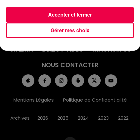
Accepter et fermer
ACCUEIL
INFOS
EMISSIONS
Gérer mes choix
AGENDA
JEUX
PODCASTS
CINÉMA
DIRECT VIDÉO
MAGNUM 80
NOUS CONTACTER
Mentions Légales
Politique de Confidentialité
Archives
2026
2025
2024
2023
2022