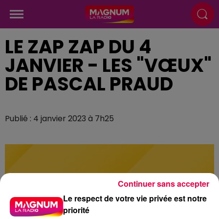
LE ZAP ZAP DU 4
JANVIER - LES "VŒUX"
DE PASCAL PRAUD
Publié : 4 janvier 2023 à 7h25
Continuer sans accepter
Le respect de votre vie privée est notre
priorité