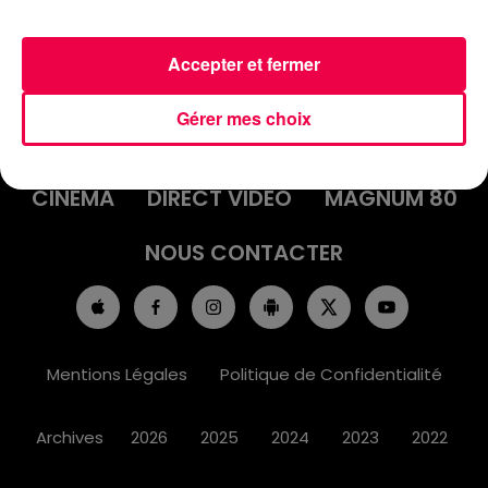
Accepter et fermer
ACCUEIL
INFOS
EMISSIONS
Gérer mes choix
AGENDA
JEUX
PODCASTS
CINÉMA
DIRECT VIDÉO
MAGNUM 80
NOUS CONTACTER
Mentions Légales
Politique de Confidentialité
Archives
2026
2025
2024
2023
2022