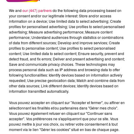
We and
our (447) partners
do the following data processing based on
your consent and/or our legitimate interest: Store and/or access
information on a device; Use limited data to select advertising; Create
profiles for personalised advertising; Use profiles to select personalised
advertising; Measure advertising performance; Measure content
performance; Understand audiences through statistics or combinations
of data from different sources; Develop and improve services; Create
profiles to personalise content; Use profiles to select personalised
content; Use limited data to select content; Ensure security, prevent and
detect fraud, and fix errors; Deliver and present advertising and content;
Save and communicate privacy choices. These technologies may
process personal data such as IP address and browsing data to offer
following functionalities: Identify devices based on information actively
requested; Use precise geolocation data; Match and combine data from
other data sources; Link different devices; Identify devices based on
podcasts/2022/12/LES-2-OREILLES-DE-LA-TETE-One-
information transmitted automatically.
More-Time-de-DAFT-PUNK.mp3
Vous pouvez accepter en cliquant sur "Accepter et fermer", ou affiner en
sélectionnant les finalités et/ou partenaires dans "Gérer mes choix".
Vous pouvez également refuser en cliquant sur "Continuer sans
accepter". Vos préférences ne s'appliqueront que pour ce site. Vous
pouvez mettre à jour vos choix, ou retirer votre consentement à tout
moment via le lien "Gérer les cookies" situé en bas de chaque page.