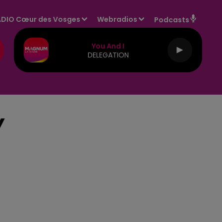
DIO Cœur des Vosges
Webradios
Podcasts
You And I
DELEGATION
Y