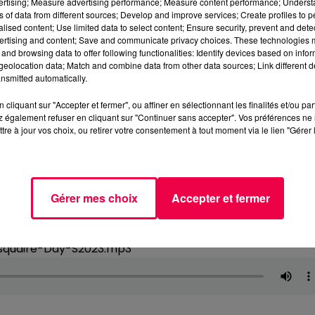
vertising; Measure advertising performance; Measure content performance; Unders
ns of data from different sources; Develop and improve services; Create profiles to 
alised content; Use limited data to select content; Ensure security, prevent and detect
ertising and content; Save and communicate privacy choices. These technologies
and browsing data to offer following functionalities: Identify devices based on infor
eolocation data; Match and combine data from other data sources; Link different de
nsmitted automatically.
cliquant sur "Accepter et fermer", ou affiner en sélectionnant les finalités et/ou pa
 également refuser en cliquant sur "Continuer sans accepter". Vos préférences ne 
tre à jour vos choix, ou retirer votre consentement à tout moment via le lien "Gérer 
Gérer mes choix
Accepter et fermer
squaire-Day-S2023.mp3