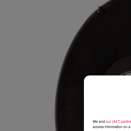
We and
our (447) partn
access information on a 