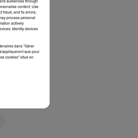
tand audiences through
personalise content; Use
 fraud, and fix errors;
 may process personal
mation actively
vices; Identify devices
rtenaires dans "Gérer
s'appliqueront que pour
les cookies" situé en