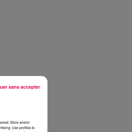
uer sans accepter
erest: Store and/or
tising; Use profiles to