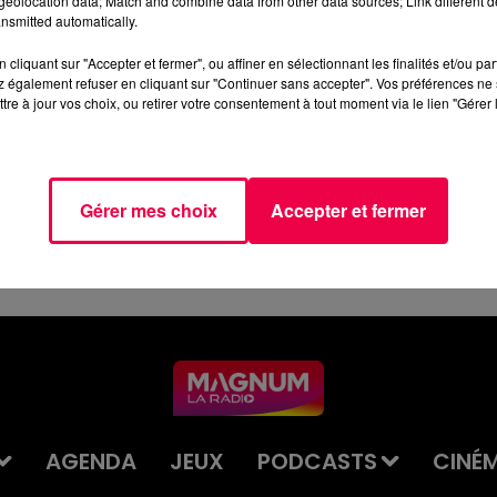
eolocation data; Match and combine data from other data sources; Link different de
nsmitted automatically.
cliquant sur "Accepter et fermer", ou affiner en sélectionnant les finalités et/ou pa
 également refuser en cliquant sur "Continuer sans accepter". Vos préférences ne 
tre à jour vos choix, ou retirer votre consentement à tout moment via le lien "Gérer 
___DISQUAIRE_DAY.mp3
Gérer mes choix
Accepter et fermer
AGENDA
JEUX
PODCASTS
CINÉ