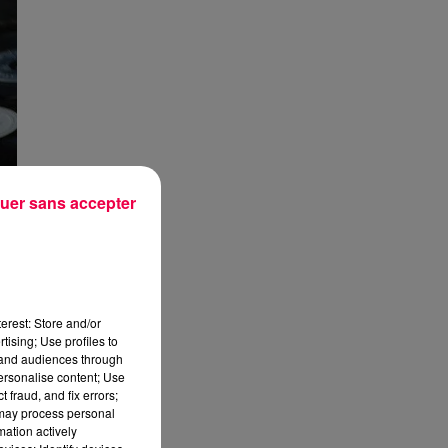
uer sans accepter
erest: Store and/or
tising; Use profiles to
tand audiences through
personalise content; Use
 fraud, and fix errors;
 may process personal
mation actively