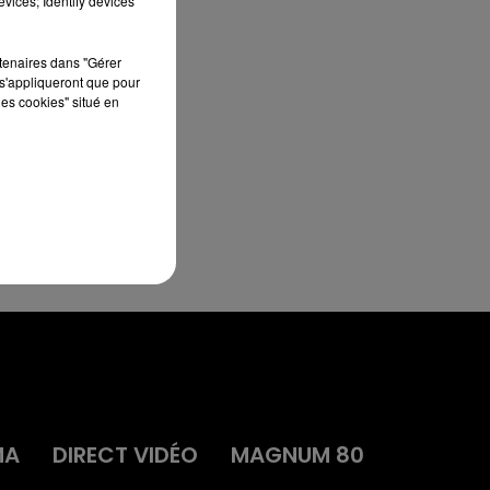
vices; Identify devices
rtenaires dans "Gérer
s'appliqueront que pour
les cookies" situé en
MA
DIRECT VIDÉO
MAGNUM 80