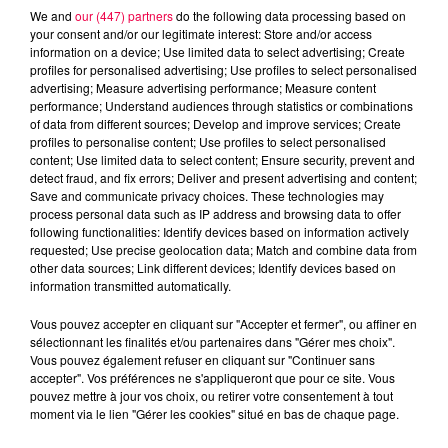
We and
our (447) partners
do the following data processing based on
your consent and/or our legitimate interest: Store and/or access
information on a device; Use limited data to select advertising; Create
profiles for personalised advertising; Use profiles to select personalised
advertising; Measure advertising performance; Measure content
performance; Understand audiences through statistics or combinations
of data from different sources; Develop and improve services; Create
profiles to personalise content; Use profiles to select personalised
content; Use limited data to select content; Ensure security, prevent and
detect fraud, and fix errors; Deliver and present advertising and content;
Save and communicate privacy choices. These technologies may
process personal data such as IP address and browsing data to offer
following functionalities: Identify devices based on information actively
requested; Use precise geolocation data; Match and combine data from
podcasts/2022/04/2022-04-27-11-48-
other data sources; Link different devices; Identify devices based on
information transmitted automatically.
57_L2ODLT___Jennifer.mp3
Vous pouvez accepter en cliquant sur "Accepter et fermer", ou affiner en
sélectionnant les finalités et/ou partenaires dans "Gérer mes choix".
Vous pouvez également refuser en cliquant sur "Continuer sans
accepter". Vos préférences ne s'appliqueront que pour ce site. Vous
pouvez mettre à jour vos choix, ou retirer votre consentement à tout
moment via le lien "Gérer les cookies" situé en bas de chaque page.