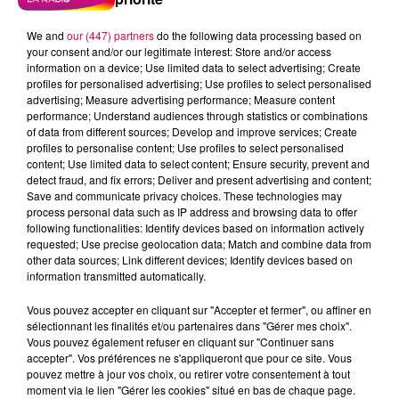
We and
our (447) partners
do the following data processing based on
your consent and/or our legitimate interest: Store and/or access
information on a device; Use limited data to select advertising; Create
profiles for personalised advertising; Use profiles to select personalised
advertising; Measure advertising performance; Measure content
performance; Understand audiences through statistics or combinations
of data from different sources; Develop and improve services; Create
profiles to personalise content; Use profiles to select personalised
content; Use limited data to select content; Ensure security, prevent and
detect fraud, and fix errors; Deliver and present advertising and content;
Save and communicate privacy choices. These technologies may
process personal data such as IP address and browsing data to offer
following functionalities: Identify devices based on information actively
requested; Use precise geolocation data; Match and combine data from
other data sources; Link different devices; Identify devices based on
information transmitted automatically.
podcasts/2023/01/LES-2-OREILLES-DE-LA-TETE-
Starmania.mp3
Vous pouvez accepter en cliquant sur "Accepter et fermer", ou affiner en
sélectionnant les finalités et/ou partenaires dans "Gérer mes choix".
Vous pouvez également refuser en cliquant sur "Continuer sans
accepter". Vos préférences ne s'appliqueront que pour ce site. Vous
pouvez mettre à jour vos choix, ou retirer votre consentement à tout
moment via le lien "Gérer les cookies" situé en bas de chaque page.