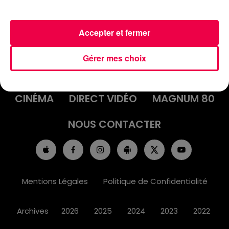
Accepter et fermer
ACCUEIL
INFOS
EMISSIONS
Gérer mes choix
AGENDA
JEUX
PODCASTS
CINÉMA
DIRECT VIDÉO
MAGNUM 80
NOUS CONTACTER
Mentions Légales
Politique de Confidentialité
Archives
2026
2025
2024
2023
2022