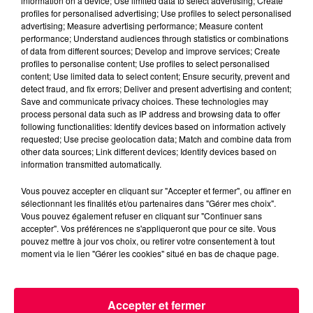
information on a device; Use limited data to select advertising; Create
profiles for personalised advertising; Use profiles to select personalised
advertising; Measure advertising performance; Measure content
performance; Understand audiences through statistics or combinations
of data from different sources; Develop and improve services; Create
profiles to personalise content; Use profiles to select personalised
content; Use limited data to select content; Ensure security, prevent and
detect fraud, and fix errors; Deliver and present advertising and content;
Save and communicate privacy choices. These technologies may
process personal data such as IP address and browsing data to offer
following functionalities: Identify devices based on information actively
requested; Use precise geolocation data; Match and combine data from
Flash infos
other data sources; Link different devices; Identify devices based on
Crédit :
Flash infos
information transmitted automatically.
Vous pouvez accepter en cliquant sur "Accepter et fermer", ou affiner en
sélectionnant les finalités et/ou partenaires dans "Gérer mes choix".
Vous pouvez également refuser en cliquant sur "Continuer sans
accepter". Vos préférences ne s'appliqueront que pour ce site. Vous
pouvez mettre à jour vos choix, ou retirer votre consentement à tout
moment via le lien "Gérer les cookies" situé en bas de chaque page.
ACCUEIL
INFOS
EMISSIONS
Accepter et fermer
AGENDA
JEUX
PODCASTS