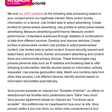
priorité
We and
our (447) partners
do the following data processing based on
your consent and/or our legitimate interest: Store and/or access
information on a device; Use limited data to select advertising; Create
profiles for personalised advertising; Use profiles to select personalised
advertising; Measure advertising performance; Measure content
performance; Understand audiences through statistics or combinations
of data from different sources; Develop and improve services; Create
profiles to personalise content; Use profiles to select personalised
content; Use limited data to select content; Ensure security, prevent and
detect fraud, and fix errors; Deliver and present advertising and content;
Save and communicate privacy choices. These technologies may
process personal data such as IP address and browsing data to offer
following functionalities: Identify devices based on information actively
requested; Use precise geolocation data; Match and combine data from
other data sources; Link different devices; Identify devices based on
information transmitted automatically.
podcasts/2023/10/Les-BoutChoux-Metier-des-
Vous pouvez accepter en cliquant sur "Accepter et fermer", ou affiner en
parents-2.mp3
sélectionnant les finalités et/ou partenaires dans "Gérer mes choix".
Vous pouvez également refuser en cliquant sur "Continuer sans
accepter". Vos préférences ne s'appliqueront que pour ce site. Vous
pouvez mettre à jour vos choix, ou retirer votre consentement à tout