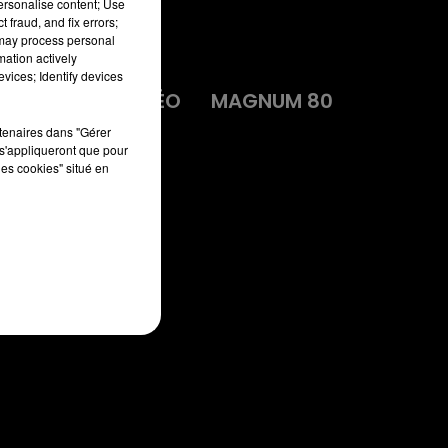
personalise content; Use
 fraud, and fix errors;
 may process personal
mation actively
vices; Identify devices
MA
DIRECT VIDÉO
MAGNUM 80
rtenaires dans "Gérer
s'appliqueront que pour
les cookies" situé en