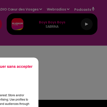
DIO Cœur des Vosges
Webradios
Podcasts
Boys Boys Boys
SABRINA
uer sans accepter
erest: Store and/or
tising; Use profiles to
tand audiences through