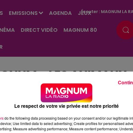
Écouter :
MAGNUM LA RA
S
EMISSIONS
AGENDA
JEUX
INÉMA
DIRECT VIDÉO
MAGNUM 80
R
GNUM - LES ANIMAUX
Contin
Le respect de votre vie privée est notre priorité
ers
do the following data processing based on your consent and/or our legitimate int
device; Use limited data to select advertising; Create profiles for personalised adver
vertising; Measure advertising performance; Measure content performance; Unders