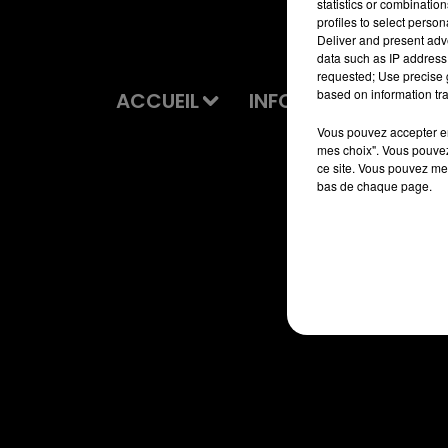
statistics or combinatio
profiles to select person
Deliver and present adv
data such as IP address 
requested; Use precise g
based on information tra
ACCUEIL
INFOS
EMISSIONS
Vous pouvez accepter en 
mes choix". Vous pouvez
ce site. Vous pouvez met
bas de chaque page.