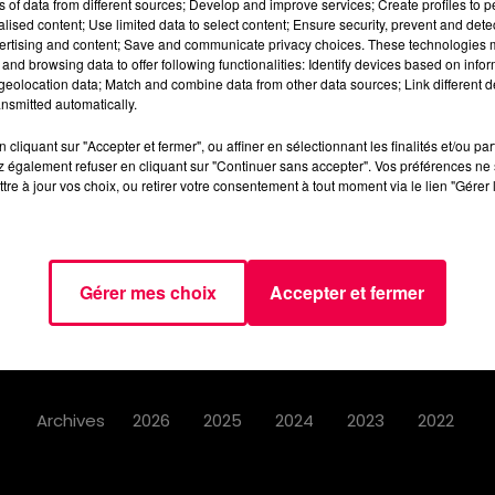
ns of data from different sources; Develop and improve services; Create profiles to 
alised content; Use limited data to select content; Ensure security, prevent and detect
ertising and content; Save and communicate privacy choices. These technologies
and browsing data to offer following functionalities: Identify devices based on infor
eolocation data; Match and combine data from other data sources; Link different de
nsmitted automatically.
AGENDA
JEUX
PODCASTS
CINÉ
cliquant sur "Accepter et fermer", ou affiner en sélectionnant les finalités et/ou pa
NOUS CONTACTER
 également refuser en cliquant sur "Continuer sans accepter". Vos préférences ne 
tre à jour vos choix, ou retirer votre consentement à tout moment via le lien "Gérer 
Gérer mes choix
Accepter et fermer
Mentions Légales
Politique de Confidentialité
Archives
2026
2025
2024
2023
2022