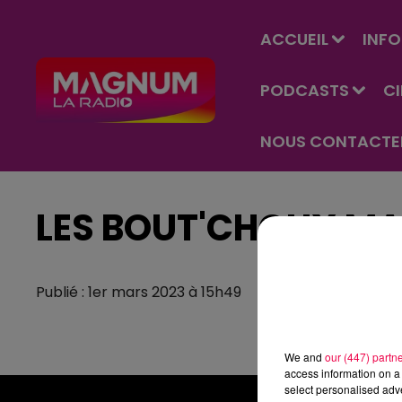
ACCUEIL
INFO
PODCASTS
C
NOUS CONTACTE
LES BOUT'CHOUX MA
Publié : 1er mars 2023 à 15h49
We and
our (447) partn
access information on a 
select personalised ad