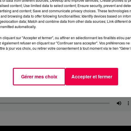
ns of data from different sources; Develop and improve services; Create profiles to 
alised content; Use limited data to select content; Ensure security, prevent and detect
ertising and content; Save and communicate privacy choices. These technologies
and browsing data to offer following functionalities: Identify devices based on infor
eolocation data; Match and combine data from other data sources; Link different de
nsmitted automatically.
cliquant sur "Accepter et fermer", ou affiner en sélectionnant les finalités et/ou pa
 également refuser en cliquant sur "Continuer sans accepter". Vos préférences ne 
tre à jour vos choix, ou retirer votre consentement à tout moment via le lien "Gérer 
Gérer mes choix
Accepter et fermer