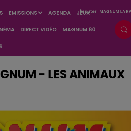
Écouter :
MAGNUM LA RA
S
EMISSIONS
AGENDA
JEUX
INÉMA
DIRECT VIDÉO
MAGNUM 80
R
GNUM - LES ANIMAUX