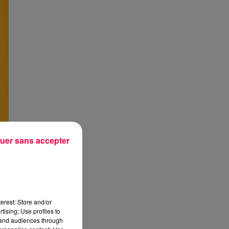
uer sans accepter
erest: Store and/or
tising; Use profiles to
tand audiences through