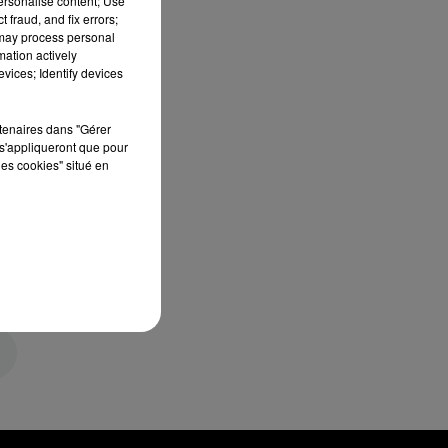
personalise content; Use
 fraud, and fix errors;
 may process personal
mation actively
vices; Identify devices
rtenaires dans "Gérer
s'appliqueront que pour
les cookies" situé en