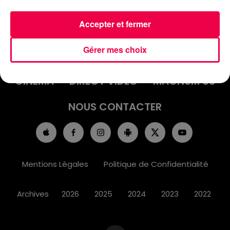
Accepter et fermer
ACCUEIL
INFOS
EMISSIONS
Gérer mes choix
AGENDA
JEUX
PODCASTS
CINÉMA
DIRECT VIDÉO
MAGNUM 80
NOUS CONTACTER
Mentions Légales
Politique de Confidentialité
Archives
2026
2025
2024
2023
2022