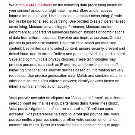
We and
our (447) partners
do the following data processing based on
your consent and/or our legitimate interest: Store and/or access
information on a device; Use limited data to select advertising; Create
profiles for personalised advertising; Use profiles to select personalised
advertising; Measure advertising performance; Measure content
performance; Understand audiences through statistics or combinations
of data from different sources; Develop and improve services; Create
profiles to personalise content; Use profiles to select personalised
content; Use limited data to select content; Ensure security, prevent and
detect fraud, and fix errors; Deliver and present advertising and content;
Save and communicate privacy choices. These technologies may
process personal data such as IP address and browsing data to offer
following functionalities: Identify devices based on information actively
requested; Use precise geolocation data; Match and combine data from
podcasts/2024/01/Les-BoutChoux-Jeux-partie-2-
other data sources; Link different devices; Identify devices based on
information transmitted automatically.
2.mp3
Vous pouvez accepter en cliquant sur "Accepter et fermer", ou affiner en
sélectionnant les finalités et/ou partenaires dans "Gérer mes choix".
Vous pouvez également refuser en cliquant sur "Continuer sans
accepter". Vos préférences ne s'appliqueront que pour ce site. Vous
pouvez mettre à jour vos choix, ou retirer votre consentement à tout
moment via le lien "Gérer les cookies" situé en bas de chaque page.