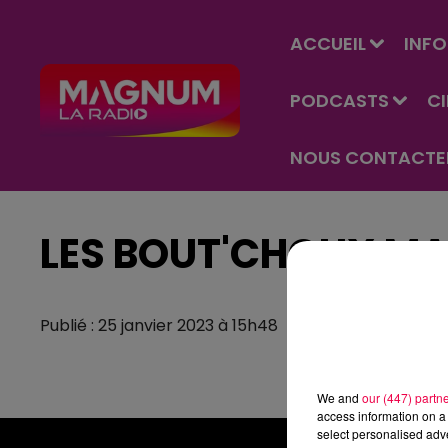
ACCUEIL
INFO
PODCASTS
C
NOUS CONTACTE
LES BOUT'CHOUX MA
Publié : 25 janvier 2023 à 15h48
We and
our (447) partn
access information on a 
select personalised ad