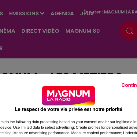
Écouter :
MAGNUM LA RA
S
EMISSIONS
AGENDA
JEUX
INÉMA
DIRECT VIDÉO
MAGNUM 80
R
GNUM - LES METIERS
Contin
Le respect de votre vie privée est notre priorité
ers
do the following data processing based on your consent and/or our legitimate int
device; Use limited data to select advertising; Create profiles for personalised adver
vertising; Measure advertising performance; Measure content performance; Unders