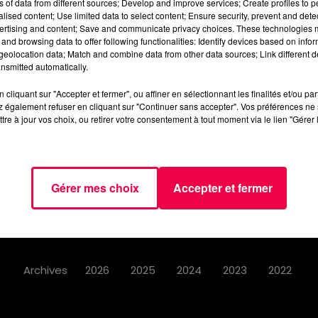
ns of data from different sources; Develop and improve services; Create profiles to 
alised content; Use limited data to select content; Ensure security, prevent and detect
ertising and content; Save and communicate privacy choices. These technologies
and browsing data to offer following functionalities: Identify devices based on infor
eolocation data; Match and combine data from other data sources; Link different de
nsmitted automatically.
AGENDA
JEUX
PODCASTS
CINÉ
cliquant sur "Accepter et fermer", ou affiner en sélectionnant les finalités et/ou pa
NOUS CONTACTER
 également refuser en cliquant sur "Continuer sans accepter". Vos préférences ne 
tre à jour vos choix, ou retirer votre consentement à tout moment via le lien "Gérer 
Gérer mes choix
Accepter et fermer
Mentions Légales
Politique de Confidentialité
Archives
2026
2025
2024
2023
2022