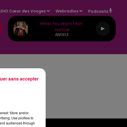
DIO Cœur des Vosges
Webradios
Podcasts
What You Want Feat.
Justice
ANGELE
uer sans accepter
erest: Store and/or
tising; Use profiles to
tand audiences through