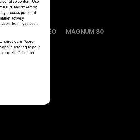
personalise content; Use
 fraud, and fix errors;
 may process personal
mation actively
vices; Identify devices
MA
DIRECT VIDÉO
MAGNUM 80
rtenaires dans "Gérer
s'appliqueront que pour
les cookies" situé en