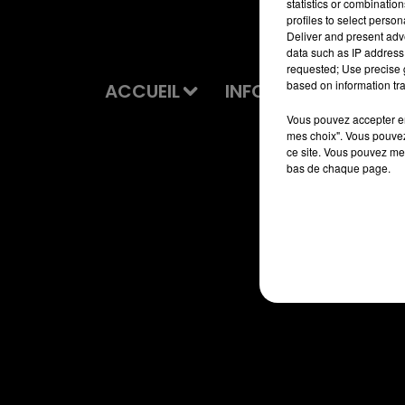
statistics or combinatio
profiles to select person
Deliver and present adv
data such as IP address 
requested; Use precise g
based on information tra
ACCUEIL
INFOS
EMISSIONS
Vous pouvez accepter en 
mes choix". Vous pouvez
ce site. Vous pouvez met
bas de chaque page.