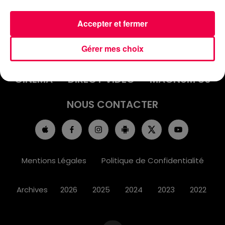
Accepter et fermer
ACCUEIL
INFOS
EMISSIONS
Gérer mes choix
AGENDA
JEUX
PODCASTS
CINÉMA
DIRECT VIDÉO
MAGNUM 80
NOUS CONTACTER
Mentions Légales
Politique de Confidentialité
Archives
2026
2025
2024
2023
2022