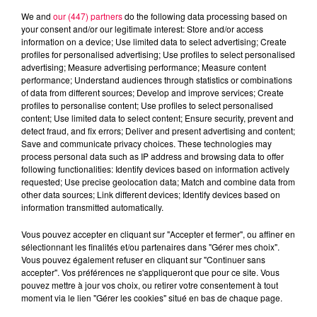
We and
our (447) partners
do the following data processing based on
your consent and/or our legitimate interest: Store and/or access
information on a device; Use limited data to select advertising; Create
profiles for personalised advertising; Use profiles to select personalised
advertising; Measure advertising performance; Measure content
performance; Understand audiences through statistics or combinations
of data from different sources; Develop and improve services; Create
profiles to personalise content; Use profiles to select personalised
content; Use limited data to select content; Ensure security, prevent and
detect fraud, and fix errors; Deliver and present advertising and content;
Save and communicate privacy choices. These technologies may
process personal data such as IP address and browsing data to offer
following functionalities: Identify devices based on information actively
requested; Use precise geolocation data; Match and combine data from
other data sources; Link different devices; Identify devices based on
information transmitted automatically.
podcasts/2024/06/Les-BoutChoux-Vacances-3.mp3
Vous pouvez accepter en cliquant sur "Accepter et fermer", ou affiner en
sélectionnant les finalités et/ou partenaires dans "Gérer mes choix".
Vous pouvez également refuser en cliquant sur "Continuer sans
accepter". Vos préférences ne s'appliqueront que pour ce site. Vous
pouvez mettre à jour vos choix, ou retirer votre consentement à tout
moment via le lien "Gérer les cookies" situé en bas de chaque page.