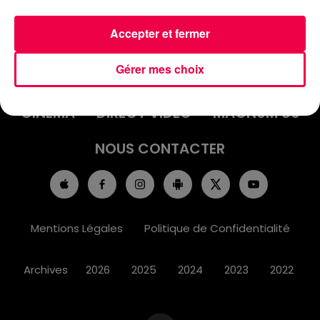
Accepter et fermer
ACCUEIL
INFOS
EMISSIONS
Gérer mes choix
AGENDA
JEUX
PODCASTS
CINÉMA
DIRECT VIDÉO
MAGNUM 80
NOUS CONTACTER
Mentions Légales
Politique de Confidentialité
Archives
2026
2025
2024
2023
2022