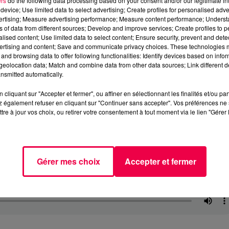
ers
do the following data processing based on your consent and/or our legitimate int
device; Use limited data to select advertising; Create profiles for personalised adver
vertising; Measure advertising performance; Measure content performance; Unders
ns of data from different sources; Develop and improve services; Create profiles to 
alised content; Use limited data to select content; Ensure security, prevent and detect
ertising and content; Save and communicate privacy choices. These technologies
and browsing data to offer following functionalities: Identify devices based on infor
eolocation data; Match and combine data from other data sources; Link different de
nsmitted automatically.
cliquant sur "Accepter et fermer", ou affiner en sélectionnant les finalités et/ou pa
 également refuser en cliquant sur "Continuer sans accepter". Vos préférences ne 
tre à jour vos choix, ou retirer votre consentement à tout moment via le lien "Gérer 
Gérer mes choix
Accepter et fermer