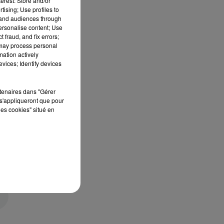
erest: Store and/or
tising; Use profiles to
tand audiences through
personalise content; Use
 fraud, and fix errors;
 may process personal
mation actively
vices; Identify devices
rtenaires dans "Gérer
s'appliqueront que pour
les cookies" situé en