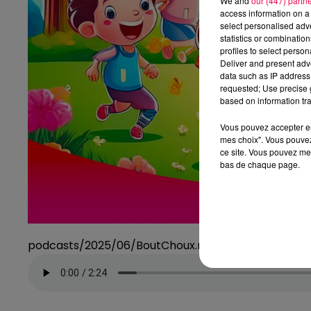
We and
our (447) partn
access information on a 
select personalised ad
statistics or combinatio
profiles to select person
Deliver and present adv
data such as IP address 
requested; Use precise g
based on information tra
Vous pouvez accepter en 
mes choix". Vous pouvez
ce site. Vous pouvez met
bas de chaque page.
podcasts/2025/06/BoutChoux.mp3