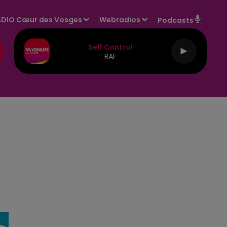
DIO Cœur des Vosges
Webradios
Podcasts
Self Control
RAF