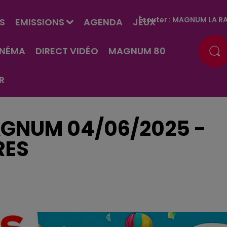
Écouter :
MAGNUM LA RA
S
EMISSIONS
AGENDA
JEUX
INÉMA
DIRECT VIDÉO
MAGNUM 80
R
GNUM 04/06/2025 -
RES