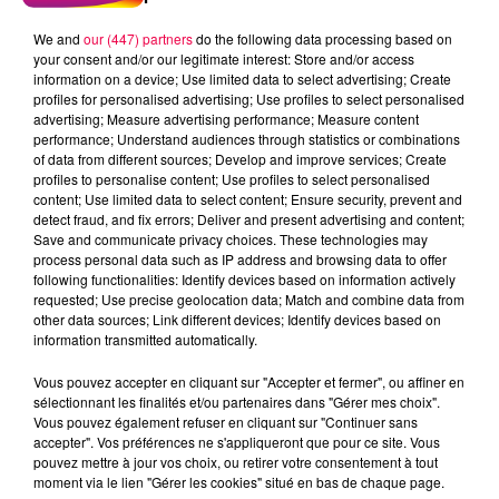
We and
our (447) partners
do the following data processing based on
your consent and/or our legitimate interest: Store and/or access
information on a device; Use limited data to select advertising; Create
profiles for personalised advertising; Use profiles to select personalised
advertising; Measure advertising performance; Measure content
performance; Understand audiences through statistics or combinations
of data from different sources; Develop and improve services; Create
profiles to personalise content; Use profiles to select personalised
content; Use limited data to select content; Ensure security, prevent and
detect fraud, and fix errors; Deliver and present advertising and content;
Save and communicate privacy choices. These technologies may
process personal data such as IP address and browsing data to offer
following functionalities: Identify devices based on information actively
requested; Use precise geolocation data; Match and combine data from
other data sources; Link different devices; Identify devices based on
podcasts/2024/03/Les-BoutChoux-Drole-a-
information transmitted automatically.
lecole.mp3
Vous pouvez accepter en cliquant sur "Accepter et fermer", ou affiner en
sélectionnant les finalités et/ou partenaires dans "Gérer mes choix".
Vous pouvez également refuser en cliquant sur "Continuer sans
accepter". Vos préférences ne s'appliqueront que pour ce site. Vous
pouvez mettre à jour vos choix, ou retirer votre consentement à tout
moment via le lien "Gérer les cookies" situé en bas de chaque page.