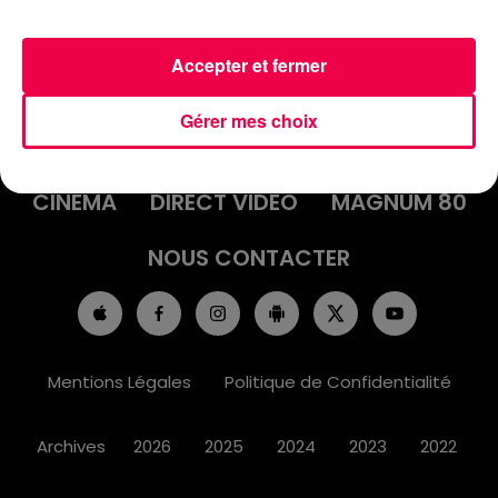
Accepter et fermer
ACCUEIL
INFOS
EMISSIONS
Gérer mes choix
AGENDA
JEUX
PODCASTS
CINÉMA
DIRECT VIDÉO
MAGNUM 80
NOUS CONTACTER
Mentions Légales
Politique de Confidentialité
Archives
2026
2025
2024
2023
2022