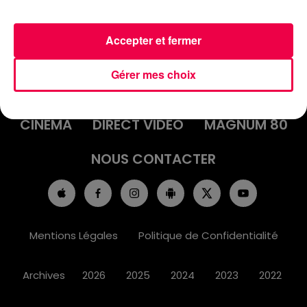
Accepter et fermer
ACCUEIL
INFOS
EMISSIONS
Gérer mes choix
AGENDA
JEUX
PODCASTS
CINÉMA
DIRECT VIDÉO
MAGNUM 80
NOUS CONTACTER
Mentions Légales
Politique de Confidentialité
Archives
2026
2025
2024
2023
2022