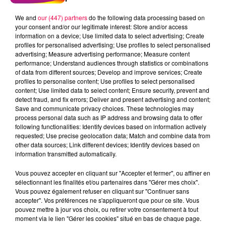
We and
our (447) partners
do the following data processing based on
your consent and/or our legitimate interest: Store and/or access
information on a device; Use limited data to select advertising; Create
profiles for personalised advertising; Use profiles to select personalised
advertising; Measure advertising performance; Measure content
performance; Understand audiences through statistics or combinations
of data from different sources; Develop and improve services; Create
profiles to personalise content; Use profiles to select personalised
content; Use limited data to select content; Ensure security, prevent and
detect fraud, and fix errors; Deliver and present advertising and content;
Save and communicate privacy choices. These technologies may
process personal data such as IP address and browsing data to offer
following functionalities: Identify devices based on information actively
requested; Use precise geolocation data; Match and combine data from
other data sources; Link different devices; Identify devices based on
podcasts/2024/02/Les-BoutChoux-Film-prefere-2-
information transmitted automatically.
bis.mp3
Vous pouvez accepter en cliquant sur "Accepter et fermer", ou affiner en
sélectionnant les finalités et/ou partenaires dans "Gérer mes choix".
Vous pouvez également refuser en cliquant sur "Continuer sans
accepter". Vos préférences ne s'appliqueront que pour ce site. Vous
pouvez mettre à jour vos choix, ou retirer votre consentement à tout
moment via le lien "Gérer les cookies" situé en bas de chaque page.