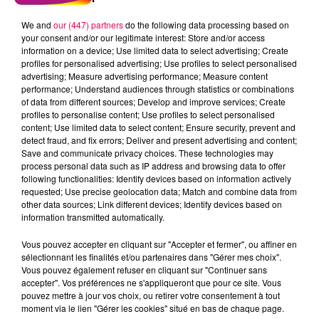
We and
our (447) partners
do the following data processing based on
your consent and/or our legitimate interest: Store and/or access
information on a device; Use limited data to select advertising; Create
profiles for personalised advertising; Use profiles to select personalised
advertising; Measure advertising performance; Measure content
performance; Understand audiences through statistics or combinations
of data from different sources; Develop and improve services; Create
profiles to personalise content; Use profiles to select personalised
content; Use limited data to select content; Ensure security, prevent and
detect fraud, and fix errors; Deliver and present advertising and content;
Save and communicate privacy choices. These technologies may
process personal data such as IP address and browsing data to offer
following functionalities: Identify devices based on information actively
requested; Use precise geolocation data; Match and combine data from
other data sources; Link different devices; Identify devices based on
podcasts/2023/05/Les-BoutChoux-Interdit-aux-
information transmitted automatically.
enfants.mp3
Vous pouvez accepter en cliquant sur "Accepter et fermer", ou affiner en
sélectionnant les finalités et/ou partenaires dans "Gérer mes choix".
Vous pouvez également refuser en cliquant sur "Continuer sans
accepter". Vos préférences ne s'appliqueront que pour ce site. Vous
pouvez mettre à jour vos choix, ou retirer votre consentement à tout
moment via le lien "Gérer les cookies" situé en bas de chaque page.