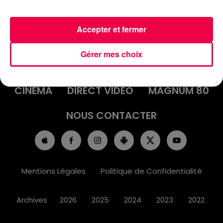
Accepter et fermer
ACCUEIL
INFOS
EMISSIONS
Gérer mes choix
AGENDA
JEUX
PODCASTS
CINÉMA
DIRECT VIDÉO
MAGNUM 80
NOUS CONTACTER
Mentions Légales
Politique de Confidentialité
Archives
2026
2025
2024
2023
2022