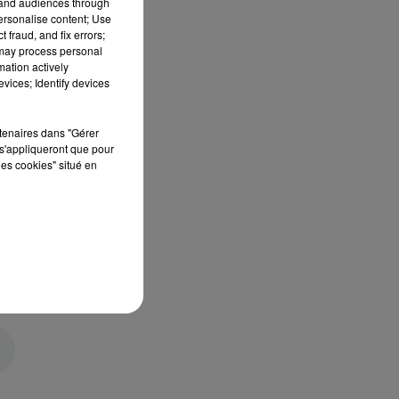
tand audiences through
personalise content; Use
 fraud, and fix errors;
 may process personal
mation actively
vices; Identify devices
rtenaires dans "Gérer
s'appliqueront que pour
les cookies" situé en