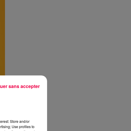
uer sans accepter
erest: Store and/or
tising; Use profiles to