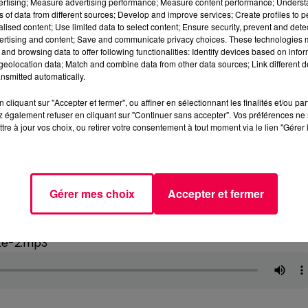
vertising; Measure advertising performance; Measure content performance; Unders
ns of data from different sources; Develop and improve services; Create profiles to 
alised content; Use limited data to select content; Ensure security, prevent and detect
ertising and content; Save and communicate privacy choices. These technologies
and browsing data to offer following functionalities: Identify devices based on infor
eolocation data; Match and combine data from other data sources; Link different de
nsmitted automatically.
cliquant sur "Accepter et fermer", ou affiner en sélectionnant les finalités et/ou pa
 également refuser en cliquant sur "Continuer sans accepter". Vos préférences ne 
tre à jour vos choix, ou retirer votre consentement à tout moment via le lien "Gérer 
Gérer mes choix
Accepter et fermer
te-2.mp3