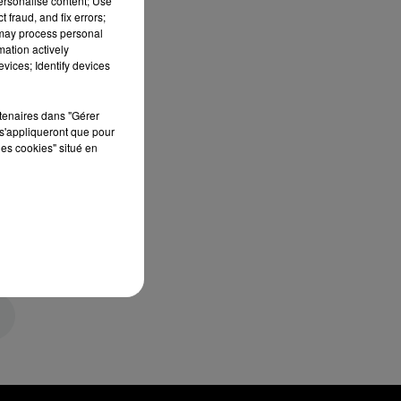
personalise content; Use
 fraud, and fix errors;
 may process personal
mation actively
vices; Identify devices
rtenaires dans "Gérer
s'appliqueront que pour
les cookies" situé en