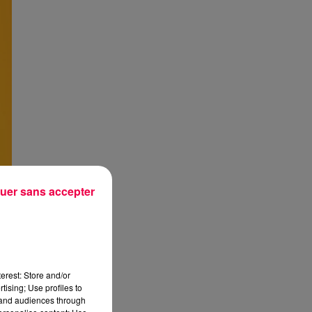
uer sans accepter
erest: Store and/or
tising; Use profiles to
tand audiences through