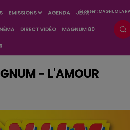
Écouter :
MAGNUM LA RA
S
EMISSIONS
AGENDA
JEUX
INÉMA
DIRECT VIDÉO
MAGNUM 80
R
AGNUM - L'AMOUR