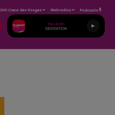
DIO Cœur des Vosges
Webradios
Podcasts
You And I
DELEGATION