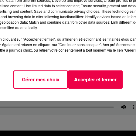
ns of data from different sources; Develop and improve services; Create profiles to 
alised content; Use limited data to select content; Ensure security, prevent and detect
ertising and content; Save and communicate privacy choices. These technologies
and browsing data to offer following functionalities: Identify devices based on infor
eolocation data; Match and combine data from other data sources; Link different de
nsmitted automatically.
cliquant sur "Accepter et fermer", ou affiner en sélectionnant les finalités et/ou pa
 également refuser en cliquant sur "Continuer sans accepter". Vos préférences ne 
tre à jour vos choix, ou retirer votre consentement à tout moment via le lien "Gérer 
Gérer mes choix
Accepter et fermer