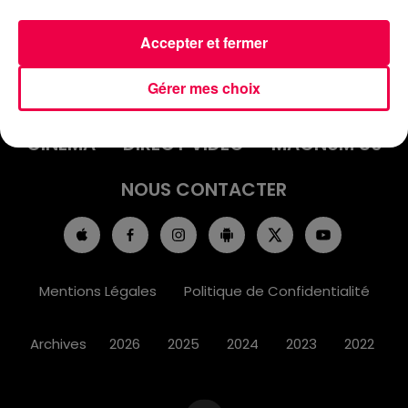
Accepter et fermer
ACCUEIL
INFOS
EMISSIONS
Gérer mes choix
AGENDA
JEUX
PODCASTS
CINÉMA
DIRECT VIDÉO
MAGNUM 80
NOUS CONTACTER
Mentions Légales
Politique de Confidentialité
Archives
2026
2025
2024
2023
2022