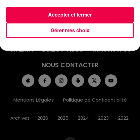
Accepter et fermer
ACCUEIL
INFOS
EMISSIONS
Gérer mes choix
AGENDA
JEUX
PODCASTS
CINÉMA
DIRECT VIDÉO
MAGNUM 80
NOUS CONTACTER
Mentions Légales
Politique de Confidentialité
Archives
2026
2025
2024
2023
2022