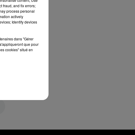
personalise content; Use
 fraud, and fix errors;
 may process personal
mation actively
vices; Identify devices
rtenaires dans "Gérer
s'appliqueront que pour
les cookies" situé en