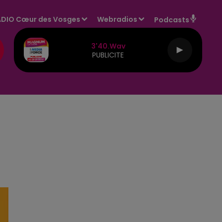
DIO Cœur des Vosges
Webradios
Podcasts
3'40.wav
PUBLICITE