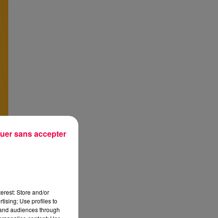
uer sans accepter
erest: Store and/or
tising; Use profiles to
tand audiences through