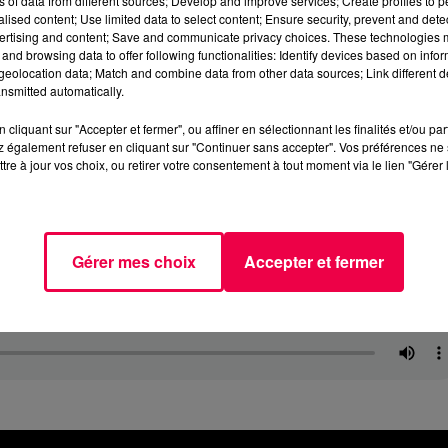
ns of data from different sources; Develop and improve services; Create profiles to 
alised content; Use limited data to select content; Ensure security, prevent and detect
ertising and content; Save and communicate privacy choices. These technologies
and browsing data to offer following functionalities: Identify devices based on infor
eolocation data; Match and combine data from other data sources; Link different de
nsmitted automatically.
cliquant sur "Accepter et fermer", ou affiner en sélectionnant les finalités et/ou pa
 également refuser en cliquant sur "Continuer sans accepter". Vos préférences ne 
tre à jour vos choix, ou retirer votre consentement à tout moment via le lien "Gérer 
Gérer mes choix
Accepter et fermer