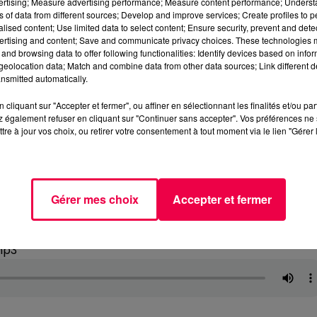
vertising; Measure advertising performance; Measure content performance; Unders
ns of data from different sources; Develop and improve services; Create profiles to 
alised content; Use limited data to select content; Ensure security, prevent and detect
ertising and content; Save and communicate privacy choices. These technologies
and browsing data to offer following functionalities: Identify devices based on infor
eolocation data; Match and combine data from other data sources; Link different de
nsmitted automatically.
cliquant sur "Accepter et fermer", ou affiner en sélectionnant les finalités et/ou pa
 également refuser en cliquant sur "Continuer sans accepter". Vos préférences ne 
tre à jour vos choix, ou retirer votre consentement à tout moment via le lien "Gérer 
Gérer mes choix
Accepter et fermer
mp3