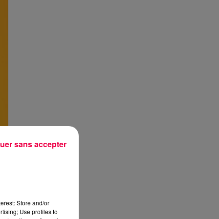
uer sans accepter
erest: Store and/or
tising; Use profiles to