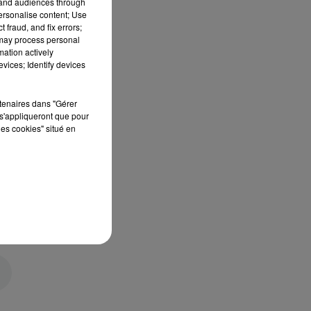
tand audiences through
personalise content; Use
 fraud, and fix errors;
 may process personal
mation actively
vices; Identify devices
rtenaires dans "Gérer
s'appliqueront que pour
les cookies" situé en