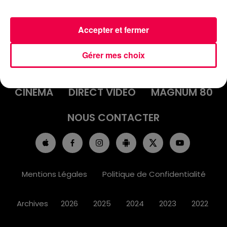
Accepter et fermer
ACCUEIL
INFOS
EMISSIONS
Gérer mes choix
AGENDA
JEUX
PODCASTS
CINÉMA
DIRECT VIDÉO
MAGNUM 80
NOUS CONTACTER
Mentions Légales
Politique de Confidentialité
Archives
2026
2025
2024
2023
2022