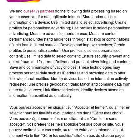
We and
our (447) partners
do the following data processing based on
your consent and/or our legitimate interest: Store and/or access
information on a device; Use limited data to select advertising; Create
profiles for personalised advertising; Use profiles to select personalised
advertising; Measure advertising performance; Measure content
performance; Understand audiences through statistics or combinations
of data from different sources; Develop and improve services; Create
profiles to personalise content; Use profiles to select personalised
content; Use limited data to select content; Ensure security, prevent and
detect fraud, and fix errors; Deliver and present advertising and content;
Save and communicate privacy choices. These technologies may
process personal data such as IP address and browsing data to offer
following functionalities: Identify devices based on information actively
requested; Use precise geolocation data; Match and combine data from
other data sources; Link different devices; Identify devices based on
podcasts/2024/04/Les-BoutChoux-Rire-de-tout-
information transmitted automatically.
2.mp3
Vous pouvez accepter en cliquant sur "Accepter et fermer", ou affiner en
sélectionnant les finalités et/ou partenaires dans "Gérer mes choix".
Vous pouvez également refuser en cliquant sur "Continuer sans
accepter". Vos préférences ne s'appliqueront que pour ce site. Vous
pouvez mettre à jour vos choix, ou retirer votre consentement à tout
moment via le lien "Gérer les cookies" situé en bas de chaque page.