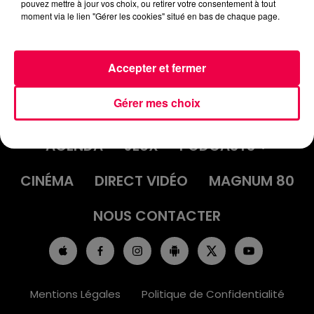
pouvez mettre à jour vos choix, ou retirer votre consentement à tout
moment via le lien "Gérer les cookies" situé en bas de chaque page.
Accepter et fermer
Gérer mes choix
ACCUEIL
INFOS
EMISSIONS
AGENDA
JEUX
PODCASTS
CINÉMA
DIRECT VIDÉO
MAGNUM 80
NOUS CONTACTER
Mentions Légales
Politique de Confidentialité