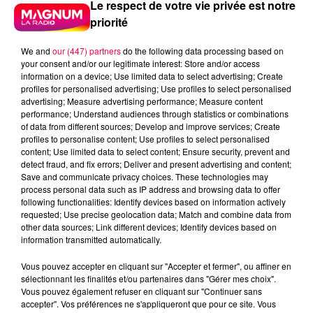
Le respect de votre vie privée est notre
priorité
We and
our (447) partners
do the following data processing based on
your consent and/or our legitimate interest: Store and/or access
information on a device; Use limited data to select advertising; Create
profiles for personalised advertising; Use profiles to select personalised
advertising; Measure advertising performance; Measure content
performance; Understand audiences through statistics or combinations
of data from different sources; Develop and improve services; Create
profiles to personalise content; Use profiles to select personalised
content; Use limited data to select content; Ensure security, prevent and
detect fraud, and fix errors; Deliver and present advertising and content;
Save and communicate privacy choices. These technologies may
process personal data such as IP address and browsing data to offer
following functionalities: Identify devices based on information actively
requested; Use precise geolocation data; Match and combine data from
other data sources; Link different devices; Identify devices based on
information transmitted automatically.
podcasts/2023/02/Les-Infos-People-du-jeudi-02-
Vous pouvez accepter en cliquant sur "Accepter et fermer", ou affiner en
sélectionnant les finalités et/ou partenaires dans "Gérer mes choix".
fevrier.mp3
Vous pouvez également refuser en cliquant sur "Continuer sans
accepter". Vos préférences ne s'appliqueront que pour ce site. Vous