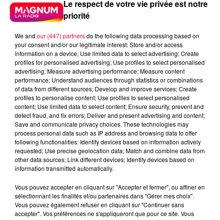
Le respect de votre vie privée est notre
priorité
We and
our (447) partners
do the following data processing based on
your consent and/or our legitimate interest: Store and/or access
information on a device; Use limited data to select advertising; Create
profiles for personalised advertising; Use profiles to select personalised
advertising; Measure advertising performance; Measure content
performance; Understand audiences through statistics or combinations
of data from different sources; Develop and improve services; Create
profiles to personalise content; Use profiles to select personalised
content; Use limited data to select content; Ensure security, prevent and
detect fraud, and fix errors; Deliver and present advertising and content;
Save and communicate privacy choices. These technologies may
process personal data such as IP address and browsing data to offer
following functionalities: Identify devices based on information actively
requested; Use precise geolocation data; Match and combine data from
other data sources; Link different devices; Identify devices based on
information transmitted automatically.
podcasts/2024/06/Les-Infos-People-du-mardi-04-
Vous pouvez accepter en cliquant sur "Accepter et fermer", ou affiner en
sélectionnant les finalités et/ou partenaires dans "Gérer mes choix".
juin.mp3
Vous pouvez également refuser en cliquant sur "Continuer sans
accepter". Vos préférences ne s'appliqueront que pour ce site. Vous