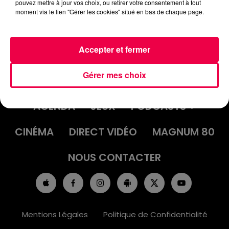
pouvez mettre à jour vos choix, ou retirer votre consentement à tout
moment via le lien "Gérer les cookies" situé en bas de chaque page.
Accepter et fermer
Gérer mes choix
ACCUEIL
INFOS
EMISSIONS
AGENDA
JEUX
PODCASTS
CINÉMA
DIRECT VIDÉO
MAGNUM 80
NOUS CONTACTER
Mentions Légales
Politique de Confidentialité