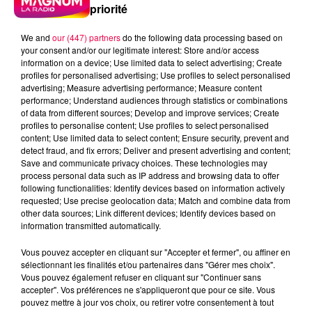
priorité
We and
our (447) partners
do the following data processing based on
your consent and/or our legitimate interest: Store and/or access
information on a device; Use limited data to select advertising; Create
profiles for personalised advertising; Use profiles to select personalised
advertising; Measure advertising performance; Measure content
performance; Understand audiences through statistics or combinations
of data from different sources; Develop and improve services; Create
profiles to personalise content; Use profiles to select personalised
content; Use limited data to select content; Ensure security, prevent and
detect fraud, and fix errors; Deliver and present advertising and content;
Save and communicate privacy choices. These technologies may
process personal data such as IP address and browsing data to offer
following functionalities: Identify devices based on information actively
requested; Use precise geolocation data; Match and combine data from
other data sources; Link different devices; Identify devices based on
information transmitted automatically.
podcasts/2023/02/Les-Infos-People-du-mardi-07-
Vous pouvez accepter en cliquant sur "Accepter et fermer", ou affiner en
fevrier.mp3
sélectionnant les finalités et/ou partenaires dans "Gérer mes choix".
Vous pouvez également refuser en cliquant sur "Continuer sans
accepter". Vos préférences ne s'appliqueront que pour ce site. Vous
pouvez mettre à jour vos choix, ou retirer votre consentement à tout